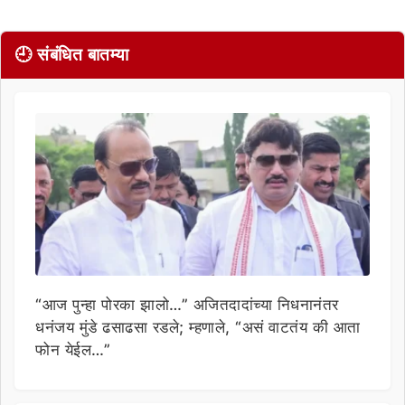
🕘 संबंधित बातम्या
“आज पुन्हा पोरका झालो…” अजितदादांच्या निधनानंतर
धनंजय मुंडे ढसाढसा रडले; म्हणाले, “असं वाटतंय की आता
फोन येईल…”