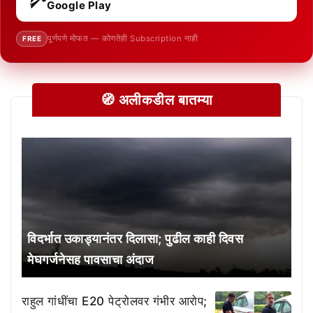
Google Play
पूर्णपणे मोफत — कोणतेही Subscription नाही
FREE
🧭 अलीकडील बातम्या
विदर्भात उकाड्यानंतर दिलासा; पुढील काही दिवस
मेघगर्जनेसह पावसाचा अंदाज
राहुल गांधींचा E20 पेट्रोलवर गंभीर आरोप;