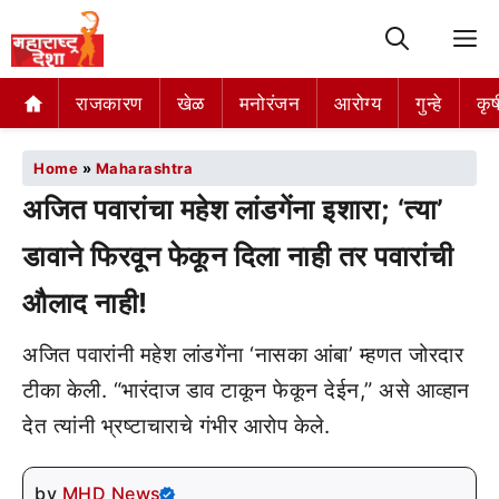
M
राजकारण
खेळ
मनोरंजन
आरोग्य
गुन्हे
कृष
Home
»
Maharashtra
अजित पवारांचा महेश लांडगेंना इशारा; ‘त्या’
डावाने फिरवून फेकून दिला नाही तर पवारांची
औलाद नाही!
अजित पवारांनी महेश लांडगेंना ‘नासका आंबा’ म्हणत जोरदार
टीका केली. “भारंदाज डाव टाकून फेकून देईन,” असे आव्हान
देत त्यांनी भ्रष्टाचाराचे गंभीर आरोप केले.
by
MHD News