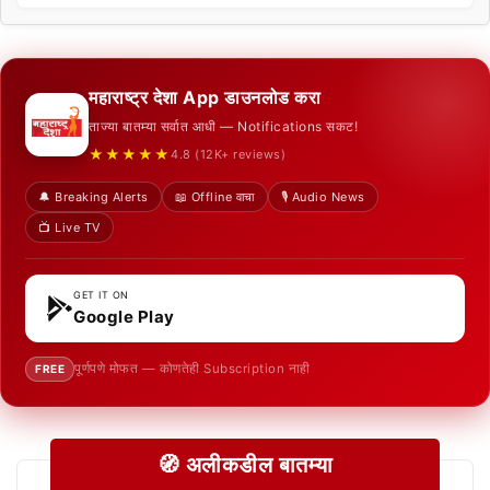
महाराष्ट्र देशा App डाउनलोड करा
ताज्या बातम्या सर्वात आधी — Notifications सकट!
★★★★★
4.8 (12K+ reviews)
🔔 Breaking Alerts
📖 Offline वाचा
🎙️ Audio News
📺 Live TV
GET IT ON
Google Play
पूर्णपणे मोफत — कोणतेही Subscription नाही
FREE
🧭 अलीकडील बातम्या