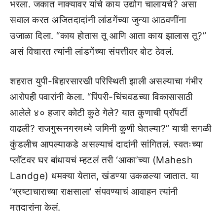
भरला. जकात नाक्यावर यांचे काय उद्योग चालायचे? असा
सवाल करत अजितदादांनी लांडगेंच्या जुन्या आठवणींना
उजाळा दिला. “काय होतास तू आणि आता काय झालास तू?”
असं विचारत त्यांनी लांडगेंच्या संपत्तीवर बोट ठेवलं.
शहरात युपी-बिहारसारखी परिस्थिती झाली असल्याचा गंभीर
आरोपही पवारांनी केला. “पिंपरी-चिंचवडच्या विकासासाठी
आलेले ४० हजार कोटी कुठे गेले? यात कुणाची प्रॉपर्टी
वाढली? राजगुरूनगरमध्ये जमिनी कुणी घेतल्या?” याची सगळी
कुंडलीच आपल्याकडे असल्याचं दादांनी सांगितलं. स्वतःच्या
प्लॉटवर घर बांधायचं म्हटलं तरी ‘आका’च्या (Mahesh
Landge) धमक्या येतात, खंडण्या उकळल्या जातात. या
‘भ्रष्टाचाराच्या राक्षसाला’ संपवण्याचं आवाहन त्यांनी
मतदारांना केलं.