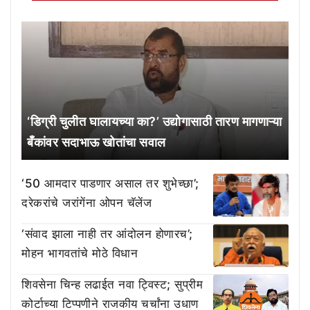
‘डिग्री चुलीत घालायच्या का?’ उद्योगासाठी तारण मागणाऱ्या
बँकांवर सदाभाऊ खोतांचा सवाल
‘50 आमदार पाडणार असाल तर शुभेच्छा’;
दरेकरांचे जरांगेंना ओपन चॅलेंज
‘संवाद झाला नाही तर आंदोलन होणारच’;
मोहन भागवतांचे मोठे विधान
शिवसेना चिन्ह लढाईत नवा ट्विस्ट; सुप्रीम
कोर्टाच्या टिप्पणीने राजकीय चर्चांना उधाण