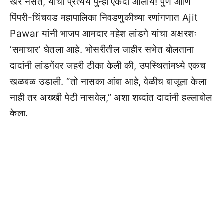
खैर नसते, याचा प्रत्यय पुन्हा एकदा आलाय! पुणे आणि
पिंपरी-चिंचवड महापालिका निवडणुकीच्या रणांगणात Ajit
Pawar यांनी भाजप आमदार महेश लांडगे यांचा अक्षरशः
‘समाचार’ घेतला आहे. भोसरीतील जाहीर सभेत बोलताना
दादांनी लांडगेंवर जहरी टीका केली की, उपस्थितांमध्ये एकच
खळबळ उडाली. “तो नासका आंबा आहे, वेळीच बाजूला केला
नाही तर अख्खी पेटी नासवेल,” अशा शब्दांत दादांनी हल्लाबोल
केला.