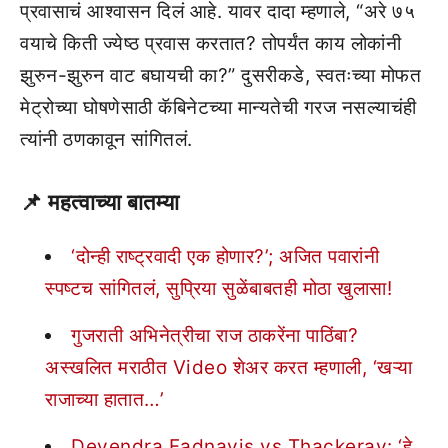
प्रवासाचं आश्वासन दिलं आहे. यावर दादा म्हणाले, “अरे ७५
वयाचे किती ज्येष्ठ प्रवास करतात? तोपर्यंत काय लोकांनी
झुरुन-झुरुन वाट बघायची का?” दुसरीकडे, स्वतःच्या मोफत
मेट्रोच्या घोषणेसाठी कॅबिनेटच्या मान्यतेची गरज नसल्याचंही
त्यांनी ठणकावून सांगितलं.
📌 महत्वाच्या बातम्या
‘दोन्ही राष्ट्रवादी एक होणार?’; अजित पवारांनी
स्पष्टच सांगितलं, सुप्रिया सुळेंबाबतही मोठा खुलासा!
गुजराती अभिनेत्रीचा राज ठाकरेंना पाठिंबा?
अस्खलित मराठीत Video शेअर करत म्हणाली, ‘खऱ्या
राजाच्या हातात…’
Devendra Fadnavis vs Thackeray: ‘हे