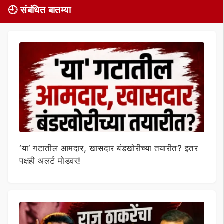
🕘 संबंधित बातम्या
‘या’ गटातील आमदार, खासदार बंडखोरीच्या तयारीत? इतर
पक्षही अलर्ट मोडवर!