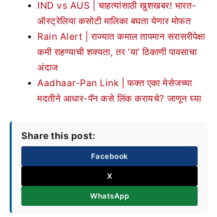
IND vs AUS | चाहत्यांसाठी खुशखबर! भारत-
ऑस्ट्रेलिया कसोटी मालिका बघता येणार मोफत
Rain Alert | राज्यात कमाल तापमान सरासरीपेक्षा
कमी राहण्याची शक्यता, तर ‘या’ ठिकाणी पावसाचा
अंदाज
Aadhaar-Pan Link | फक्त एका मेसेजच्या
मदतीने आधार-पॅन कसे लिंक करायचे? जाणून घ्या
Share this post:
Facebook
X
WhatsApp