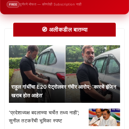
पूर्णपणे मोफत — कोणतेही Subscription नाही
FREE
🧭 अलीकडील बातम्या
राहुल गांधींचा E20 पेट्रोलवर गंभीर आरोप; ‘कारचे इंजिन
खराब होत आहेत’
‘प्रदेशाध्यक्ष बदलाच्या चर्चेत तथ्य नाही’;
सुनील तटकरेंची भूमिका स्पष्ट