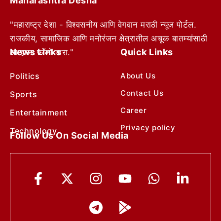
Maharashtra Desha
"महाराष्ट्र देशा - विश्वसनीय आणि वेगवान मराठी न्यूज पोर्टल.
राजकीय, सामाजिक आणि मनोरंजन क्षेत्रातील अचूक बातम्यांसाठी
News Links
Quick Links
आम्हाला फॉलो करा."
Politics
About Us
Contact Us
Sports
Career
Entertainment
Privacy policy
Technology
Follow Us On Social Media