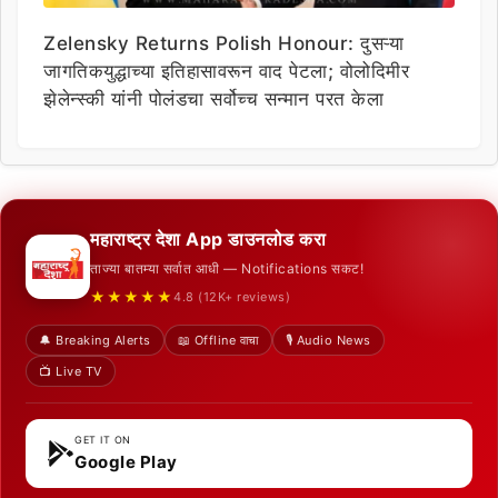
Zelensky Returns Polish Honour: दुसऱ्या
जागतिकयुद्धाच्या इतिहासावरून वाद पेटला; वोलोदिमीर
झेलेन्स्की यांनी पोलंडचा सर्वोच्च सन्मान परत केला
महाराष्ट्र देशा App डाउनलोड करा
ताज्या बातम्या सर्वात आधी — Notifications सकट!
★★★★★
4.8 (12K+ reviews)
🔔 Breaking Alerts
📖 Offline वाचा
🎙️ Audio News
📺 Live TV
GET IT ON
Google Play