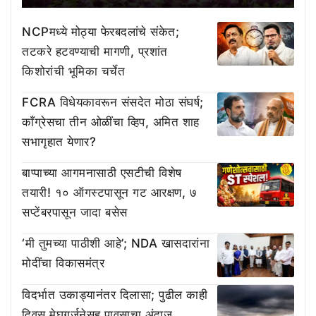
NCPमध्ये मोठ्या फेरबदलांचे संकेत;
तटकरे हटवण्याची मागणी, प्रशांत
किशोरांची भूमिका चर्चेत
FCRA विधेयकावरून संसदेत मोठा संघर्ष;
काँग्रेसचा तीन ओळींचा व्हिप, अमित शाह
सभागृहात येणार?
बाप्पाच्या आगमनासाठी एसटीची विशेष
तयारी! १० ऑगस्टपासून गट आरक्षण, ७
सप्टेंबरपासून जादा बसेस
‘मी तुमच्या पाठीशी आहे’; NDA खासदारांना
मोदींचा विकासमंत्र
विदर्भात उकाड्यानंतर दिलासा; पुढील काही
दिवस मेघगर्जनेसह पावसाचा अंदाज