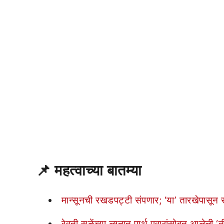
📌
महत्वाच्या बातम्या
मान्सूनची रखडपट्टी संपणार; ‘या’ तारखेपासून 
रेवती सुळेंच्या लग्नात पार्थ पवारांसोबत आलेली