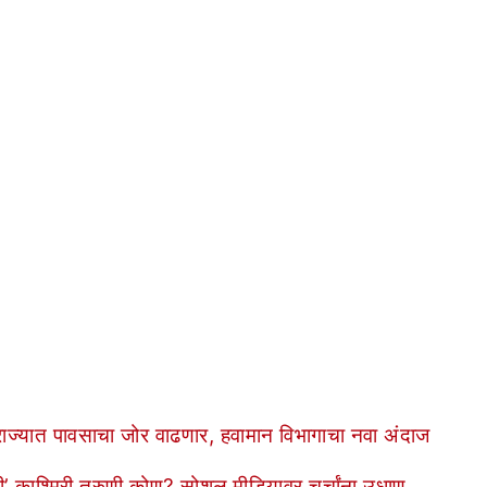
राज्यात पावसाचा जोर वाढणार, हवामान विभागाचा नवा अंदाज
 ‘ती’ काश्मिरी तरुणी कोण? सोशल मीडियावर चर्चांना उधाण