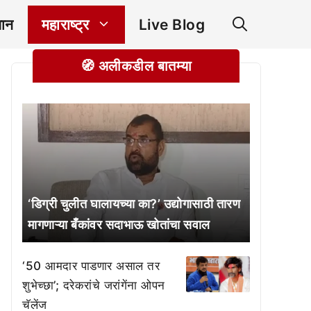
ञान
महाराष्ट्र
Live Blog
🧭 अलीकडील बातम्या
‘डिग्री चुलीत घालायच्या का?’ उद्योगासाठी तारण
मागणाऱ्या बँकांवर सदाभाऊ खोतांचा सवाल
‘50 आमदार पाडणार असाल तर
शुभेच्छा’; दरेकरांचे जरांगेंना ओपन
चॅलेंज