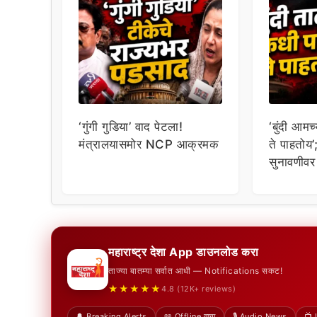
‘गुंगी गुडिया’ वाद पेटला!
‘बुंदी आम
मंत्रालयासमोर NCP आक्रमक
ते पाहतोय’
सुनावणीवर 
महाराष्ट्र देशा App डाउनलोड करा
ताज्या बातम्या सर्वात आधी — Notifications सकट!
★★★★★
4.8 (12K+ reviews)
🔔 Breaking Alerts
📖 Offline वाचा
🎙️ Audio News
📺 