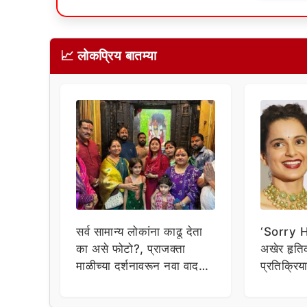
📈 लोकप्रिय बातम्या
सर्व सामान्य लोकांना काढू देता
‘Sorry Hr
का असे फोटो?, प्राजक्ता
अखेर हृत
माळीच्या दर्शनावरून नवा वाद;
प्रतिक्रि
चाहत्यांचा थेट प्रशासनालाच
घेत म्हणा
सवाल!