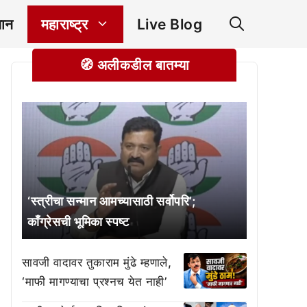
ञान
महाराष्ट्र
Live Blog
🧭 अलीकडील बातम्या
‘स्त्रीचा सन्मान आमच्यासाठी सर्वोपरि’;
काँग्रेसची भूमिका स्पष्ट
सावजी वादावर तुकाराम मुंढे म्हणाले,
‘माफी मागण्याचा प्रश्नच येत नाही’