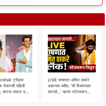
ithik’ ट्रेंडवर
LIVE भाषणात अमित ठाकरे
िक रोशनची पहिली
अचानक ब्लँक; ‘मी विसरायला
या; कंगना वादात उडी
लागलो…’ म्हणत स्टेजवरून
ला…
निघून गेले