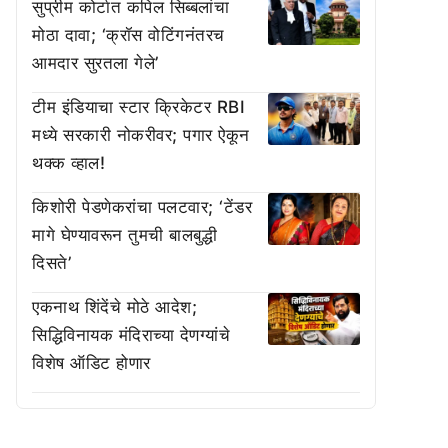
सुप्रीम कोर्टात कपिल सिब्बलांचा
मोठा दावा; ‘क्रॉस वोटिंगनंतरच
आमदार सुरतला गेले’
टीम इंडियाचा स्टार क्रिकेटर RBI
मध्ये सरकारी नोकरीवर; पगार ऐकून
थक्क व्हाल!
किशोरी पेडणेकरांचा पलटवार; ‘टेंडर
मागे घेण्यावरून तुमची बालबुद्धी
दिसते’
एकनाथ शिंदेंचे मोठे आदेश;
सिद्धिविनायक मंदिराच्या देणग्यांचे
विशेष ऑडिट होणार