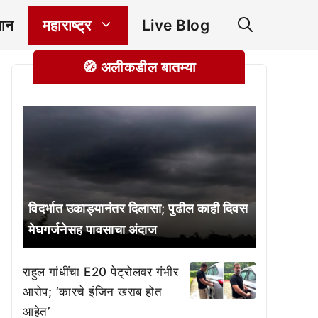
ञान
महाराष्ट्र
Live Blog
🧭 अलीकडील बातम्या
विदर्भात उकाड्यानंतर दिलासा; पुढील काही दिवस
मेघगर्जनेसह पावसाचा अंदाज
राहुल गांधींचा E20 पेट्रोलवर गंभीर
आरोप; ‘कारचे इंजिन खराब होत
आहेत’