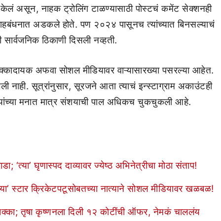
 केलं असून, नाहक ट्रोलिंग टाळण्यासाठी पोस्टचं कमेंट सेक्शनही
वाहबंधनात अडकले होते. पण २०२४ पासूनच त्यांच्यात बिनसल्याचं
ेही सार्वजनिक ठिकाणी दिसली नव्हती.
धक्कादायक अफवा सोशल मीडियावर वाऱ्यासारख्या पसरल्या आहेत.
ली नाही. सूत्रांनुसार, सूरजने आता त्याचं इन्स्टाग्राम अकाउंटही
त्यांच्या मनात मात्र संशयाची पाल अधिकच चुकचुकली आहे.
 ‘त्या’ घृणास्पद दाव्यावर ज्येष्ठ अभिनेत्रीचा मोठा संताप!
त्या’ स्टार क्रिकेटपटूसोबतच्या नात्याने सोशल मीडियावर खळबळ!
 धक्का; तृषा कृष्णनला दिली १२ कोटींची ऑफर, नेमकं चाललंय