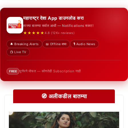
महाराष्ट्र देशा App डाउनलोड करा
ताज्या बातम्या सर्वात आधी — Notifications सकट!
★★★★★
4.8 (12K+ reviews)
🔔 Breaking Alerts
📖 Offline वाचा
🎙️ Audio News
📺 Live TV
पूर्णपणे मोफत — कोणतेही Subscription नाही
FREE
🧭 अलीकडील बातम्या