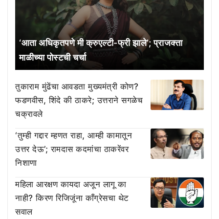
‘आता अधिकृतपणे मी क्रुएल्टी-फ्री झाले’; प्राजक्ता
माळीच्या पोस्टची चर्चा
तुकाराम मुंढेंचा आवडता मुख्यमंत्री कोण?
फडणवीस, शिंदे की ठाकरे; उत्तराने सगळेच
चक्रावले
‘तुम्ही गद्दार म्हणत राहा, आम्ही कामातून
उत्तर देऊ’; रामदास कदमांचा ठाकरेंवर
निशाणा
महिला आरक्षण कायदा अजून लागू का
नाही? किरण रिजिजूंना काँग्रेसचा थेट
सवाल