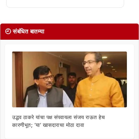
🕘 संबंधित बातम्या
उद्धव ठाकरे यांचा पक्ष संपवायला संजय राऊत हेच
कारणीभूत; ‘या’ खासदाराचा मोठा दावा