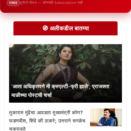
पूर्णपणे मोफत — कोणतेही Subscription नाही
FREE
🧭 अलीकडील बातम्या
‘आता अधिकृतपणे मी क्रुएल्टी-फ्री झाले’; प्राजक्ता
माळीच्या पोस्टची चर्चा
तुकाराम मुंढेंचा आवडता मुख्यमंत्री कोण?
फडणवीस, शिंदे की ठाकरे; उत्तराने सगळेच
चक्रावले