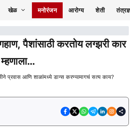
खेळ
मनोरंजन
आरोग्य
शेती
तंत्रज्
 गहाण, पैशांसाठी करतोय लग्झरी कार
र म्हणाला…
सीने प्रवास आणि शाळांमध्ये डान्स करण्यामागचं सत्य काय?