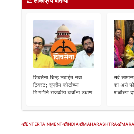
📈 लोकप्रिय बातम्या
शिवसेना चिन्ह लढाईत नवा
सर्व सामान्
ट्विस्ट; सुप्रीम कोर्टाच्या
का असे फो
टिप्पणीने राजकीय चर्चांना उधाण
माळीच्या द
चाहत्यांच
सवाल!
ENTERTAINMENT
INDIA
MAHARASHTRA
MARA