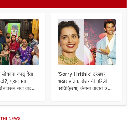
य लोकांना काढू देता
‘Sorry Hrithik’ ट्रेंडवर
टो?, प्राजक्ता
अखेर हृतिक रोशनची पहिली
र्शनावरून नवा वाद;
प्रतिक्रिया; कंगना वादात उडी
ा थेट प्रशासनालाच
घेत म्हणाला…
THI NEWS