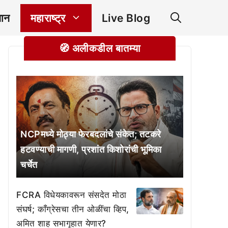
ञान
महाराष्ट्र
Live Blog
🧭 अलीकडील बातम्या
NCPमध्ये मोठ्या फेरबदलांचे संकेत; तटकरे
हटवण्याची मागणी, प्रशांत किशोरांची भूमिका
चर्चेत
FCRA विधेयकावरून संसदेत मोठा
संघर्ष; काँग्रेसचा तीन ओळींचा व्हिप,
अमित शाह सभागृहात येणार?