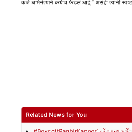
कर्ज अभिनेत्याने कधीच फेडलं आहे,” असंही त्यांनी स्पष्ट
Related News for You
#BoycottRanbirKapoor’ ट्रेंड पुन्हा चर्चेत; 