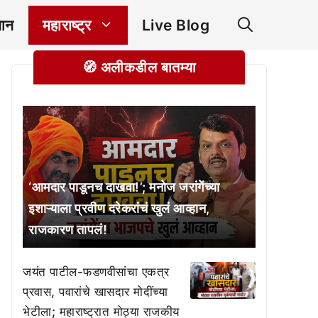
ञान
महाराष्ट्र
Live Blog
🧭 अलीकडील बातम्या
‘आमदार पाडूनच दाखवा!’; मनोज जरांगेंच्या
इशाऱ्याला प्रवीण दरेकरांचं खुलं आव्हान,
राजकारण तापलं!
जयंत पाटील-फडणवीसांचा एकत्र
प्रवास, पवारांचे खासदार मोदींच्या
भेटीला; महाराष्ट्रात मोठ्या राजकीय