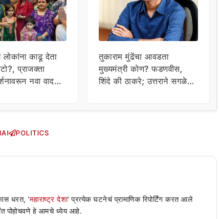
य लोकांना काढू देता
तुकाराम मुंढेंचा आवडता
टो?, प्राजक्ता
मुख्यमंत्री कोण? फडणवीस,
र्शनावरून नवा वाद;
शिंदे की ठाकरे; उत्तराने सगळेच
ा थेट प्रशासनालाच
चक्रावले
AI
POLITICS
 कास धरत, '
महाराष्ट्र देशा
' प्रत्येक घटनेचं प्रामाणिक रिपोर्टिंग करत आले
ंत पोहोचवणे हे आमचे ध्येय आहे.