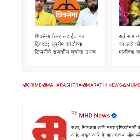
शिवसेना चिन्ह लढाईत नवा
सर्व सामान्
ट्विस्ट; सुप्रीम कोर्टाच्या
का असे फो
टिप्पणीने राजकीय चर्चांना उधाण
माळीच्या द
चाहत्यांच
सवाल!
CRIME
MAHARASHTRA
MARATHI NEWS
MUMB
by
MHD News
सत्य, निष्पक्षता आणि नव्या दृष्टिकोनाची
आहे. अचूक आणि वेगवान बातम्या लोकांपर्य