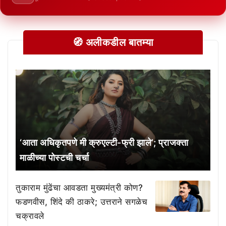
🧭 अलीकडील बातम्या
‘आता अधिकृतपणे मी क्रुएल्टी-फ्री झाले’; प्राजक्ता
माळीच्या पोस्टची चर्चा
तुकाराम मुंढेंचा आवडता मुख्यमंत्री कोण?
फडणवीस, शिंदे की ठाकरे; उत्तराने सगळेच
चक्रावले