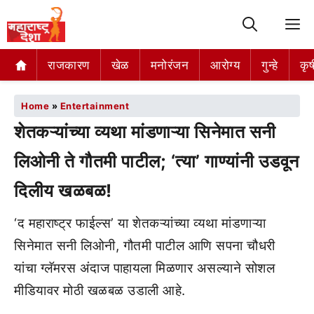
M
राजकारण
खेळ
मनोरंजन
आरोग्य
गुन्हे
कृष
Home
»
Entertainment
शेतकऱ्यांच्या व्यथा मांडणाऱ्या सिनेमात सनी
लिओनी ते गौतमी पाटील; ‘त्या’ गाण्यांनी उडवून
दिलीय खळबळ!
‘द महाराष्ट्र फाईल्स’ या शेतकऱ्यांच्या व्यथा मांडणाऱ्या
सिनेमात सनी लिओनी, गौतमी पाटील आणि सपना चौधरी
यांचा ग्लॅमरस अंदाज पाहायला मिळणार असल्याने सोशल
मीडियावर मोठी खळबळ उडाली आहे.