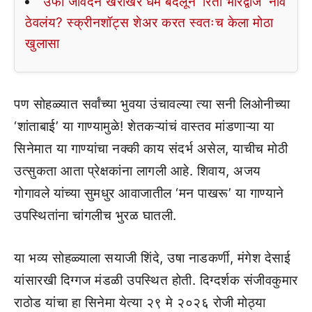
उर्फी जावेदने खरोखर धर्म बदलून ‘रिता भारद्वाज’ नाव
ठेवलंय? स्क्रीनशॉट्स शेअर करत स्वतःच केला मोठा
खुलासा
पण सोहळ्यात सर्वांच्या भुवया उंचावल्या त्या सनी लिओनीच्या
‘शांताबाई’ या गाण्यामुळे! शेतकऱ्यांचं वास्तव मांडणाऱ्या या
सिनेमात या गाण्यांचा नक्की काय संदर्भ असेल, याचीच मोठी
उत्सुकता आता प्रेक्षकांना लागली आहे. शिवाय, अजय
गोगावले यांच्या सुमधुर आवाजातील ‘मन पाखरू’ या गाण्याने
उपस्थितांना चांगलीच भुरळ घातली.
या भव्य सोहळ्याला सयाजी शिंदे, उषा नाडकर्णी, मंगेश देसाई
यांसारखी दिग्गज मंडळी उपस्थित होती. दिग्दर्शक संजीवकुमार
राठोड यांचा हा सिनेमा येत्या २९ मे २०२६ रोजी मोठ्या