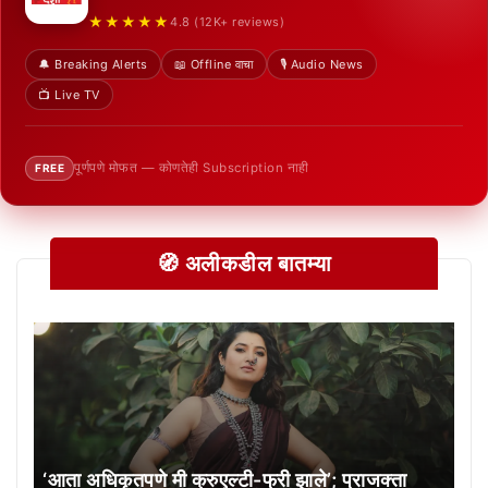
★★★★★
4.8 (12K+ reviews)
🔔 Breaking Alerts
📖 Offline वाचा
🎙️ Audio News
📺 Live TV
पूर्णपणे मोफत — कोणतेही Subscription नाही
FREE
🧭 अलीकडील बातम्या
‘आता अधिकृतपणे मी क्रुएल्टी-फ्री झाले’; प्राजक्ता