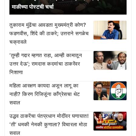
माळीच्या पोस्टची चर्चा
तुकाराम मुंढेंचा आवडता मुख्यमंत्री कोण?
फडणवीस, शिंदे की ठाकरे; उत्तराने सगळेच
चक्रावले
‘तुम्ही गद्दार म्हणत राहा, आम्ही कामातून
उत्तर देऊ’; रामदास कदमांचा ठाकरेंवर
निशाणा
महिला आरक्षण कायदा अजून लागू का
नाही? किरण रिजिजूंना काँग्रेसचा थेट
सवाल
उद्धव ठाकरेंचा पंतप्रधान मोदींवर घणाघात!
‘ती’ धमकी नेमकी कुणाला? विचारला मोठा
सवाल