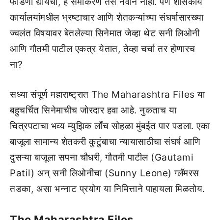
फोडणी द्यायची, हे समीकरण तसं नवीन नाही. पण शासकीय
कार्यालयांमधील भ्रष्टाचार आणि शेतकऱ्यांच्या संघर्षासारख्या
ज्वलंत विषयावर बेतलेल्या सिनेमात जेव्हा थेट सनी लिओनी
आणि गौतमी पाटील एकत्र येतात, तेव्हा चर्चा तर होणारच
ना?
सध्या संपूर्ण महाराष्ट्रात The Maharashtra Files या
बहुचर्चित सिनेमाचीच जोरदार हवा आहे. नुकताच या
चित्रपटाचा भव्य म्युझिक लाँच सोहळा मुंबईत पार पडला. एका
बाजूला सामान्य शेतकरी कुटुंबाचा न्यायासाठीचा संघर्ष आणि
दुसऱ्या बाजूला सपना चौधरी, गौतमी पाटील (Gautami
Patil) अन् सनी लिओनीचा (Sunny Leone) ग्लॅमरस
तडका, असा भन्नाट प्रयोग या निमित्ताने पाहायला मिळतोय.
The Maharashtra Files