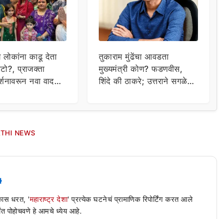
य लोकांना काढू देता
तुकाराम मुंढेंचा आवडता
टो?, प्राजक्ता
मुख्यमंत्री कोण? फडणवीस,
र्शनावरून नवा वाद;
शिंदे की ठाकरे; उत्तराने सगळेच
ा थेट प्रशासनालाच
चक्रावले
THI NEWS
 कास धरत, '
महाराष्ट्र देशा
' प्रत्येक घटनेचं प्रामाणिक रिपोर्टिंग करत आले
ंत पोहोचवणे हे आमचे ध्येय आहे.