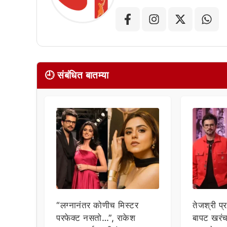
🕘 संबंधित बातम्या
“लग्नानंतर कोणीच मिस्टर
तेजश्री प
परफेक्ट नसतो…”, राकेश
बापट खरं