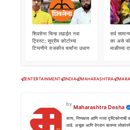
शिवसेना चिन्ह लढाईत नवा
सर्व सामान्
ट्विस्ट; सुप्रीम कोर्टाच्या
का असे फो
टिप्पणीने राजकीय चर्चांना उधाण
माळीच्या द
चाहत्यांच
सवाल!
ENTERTAINMENT
INDIA
MAHARASHTRA
MARA
by
Maharashtra Desha
सत्य, निष्पक्षता आणि नव्या दृष्टिकोनाची
आहे. अचूक आणि वेगवान बातम्या लोकांपर्य