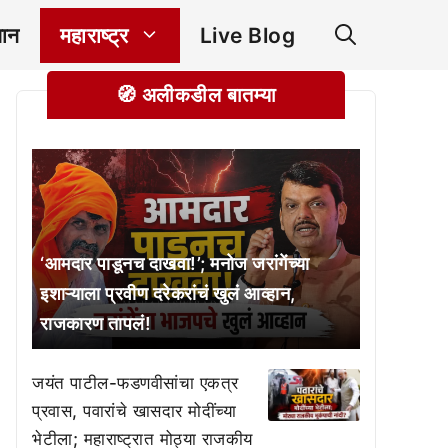
ञान
महाराष्ट्र
Live Blog
🧭 अलीकडील बातम्या
‘आमदार पाडूनच दाखवा!’; मनोज जरांगेंच्या
इशाऱ्याला प्रवीण दरेकरांचं खुलं आव्हान,
राजकारण तापलं!
जयंत पाटील-फडणवीसांचा एकत्र
प्रवास, पवारांचे खासदार मोदींच्या
भेटीला; महाराष्ट्रात मोठ्या राजकीय