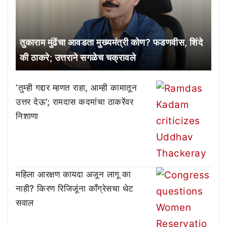
तुकाराम मुंढेंचा आवडता मुख्यमंत्री कोण? फडणवीस, शिंदे
की ठाकरे; उत्तराने सगळेच चक्रावले
‘तुम्ही गद्दार म्हणत राहा, आम्ही कामातून
उत्तर देऊ’; रामदास कदमांचा ठाकरेंवर
निशाणा
महिला आरक्षण कायदा अजून लागू का
नाही? किरण रिजिजूंना काँग्रेसचा थेट
सवाल