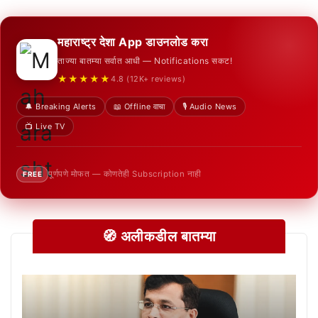
महाराष्ट्र देशा App डाउनलोड करा
ताज्या बातम्या सर्वात आधी — Notifications सकट!
★★★★★
4.8 (12K+ reviews)
🔔 Breaking Alerts
📖 Offline वाचा
🎙️ Audio News
📺 Live TV
पूर्णपणे मोफत — कोणतेही Subscription नाही
FREE
🧭 अलीकडील बातम्या