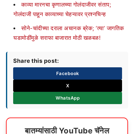
काव्या मारनचा कृणालच्या गोलंदाजीवर संताप;
गोलंदाजी पाहून काव्याच्या चेहऱ्यावर प्रश्नचिन्ह
सोने-चांदीच्या दराला अचानक ब्रेक; ‘त्या’ जागतिक
घडामोडींमुळे सराफा बाजारात मोठी खळबळ!
Share this post:
Facebook
X
WhatsApp
बातम्यांसाठी YouTube चॅनेल