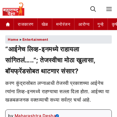
M
राजकारण
खेळ
मनोरंजन
आरोग्य
गुन्हे
कृष
Home
»
Entertainment
“आईनेच लिव्ह-इनमध्ये राहायला
सांगितलं…..”; तेजस्वीचा मोठा खुलासा,
बॉयफ्रेंडसोबत थाटणार संसार?
करण कुंद्रासोबत लग्नाआधी तेजस्वी प्रकाशच्या आईनेच
त्यांना लिव्ह-इनमध्ये राहण्याचा सल्ला दिला होता. आईच्या या
खळबळजनक वक्तव्याची सध्या सर्वत्र चर्चा आहे.
by
Maharashtra Desha