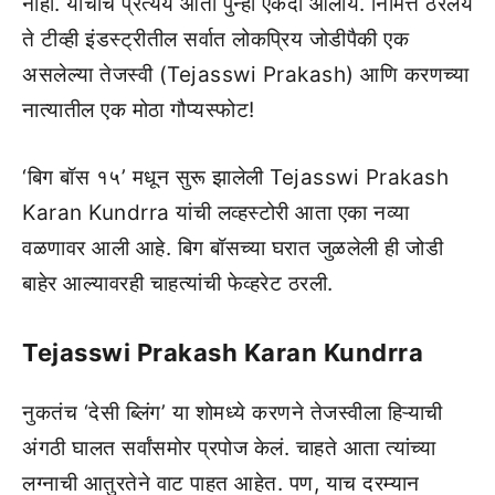
नाही. याचाच प्रत्यय आता पुन्हा एकदा आलाय. निमित्त ठरलंय
ते टीव्ही इंडस्ट्रीतील सर्वात लोकप्रिय जोडीपैकी एक
असलेल्या तेजस्वी (Tejasswi Prakash) आणि करणच्या
नात्यातील एक मोठा गौप्यस्फोट!
‘बिग बॉस १५’ मधून सुरू झालेली Tejasswi Prakash
Karan Kundrra यांची लव्हस्टोरी आता एका नव्या
वळणावर आली आहे. बिग बॉसच्या घरात जुळलेली ही जोडी
बाहेर आल्यावरही चाहत्यांची फेव्हरेट ठरली.
Tejasswi Prakash Karan Kundrra
नुकतंच ‘देसी ब्लिंग’ या शोमध्ये करणने तेजस्वीला हिऱ्याची
अंगठी घालत सर्वांसमोर प्रपोज केलं. चाहते आता त्यांच्या
लग्नाची आतुरतेने वाट पाहत आहेत. पण, याच दरम्यान