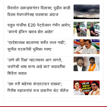
विदर्भात उकाड्यानंतर दिलासा; पुढील काही
दिवस मेघगर्जनेसह पावसाचा अंदाज
राहुल गांधींचा E20 पेट्रोलवर गंभीर आरोप;
‘कारचे इंजिन खराब होत आहेत’
‘प्रदेशाध्यक्ष बदलाच्या चर्चेत तथ्य नाही’;
सुनील तटकरेंची भूमिका स्पष्ट
‘ठाणे की रिक्षा’ म्हटल्यावर आग लागते,
जरांगेची भाषा मान्य आहे का? सदावर्तेंचा
शिंदेंना सवाल
‘एक तरी बाहेरचा कंत्राटदार दाखवा’;
गिरीश महाजनांचं राज ठाकरेंना थेट चॅलेंज