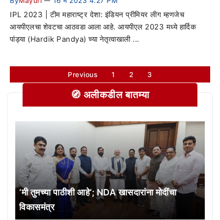
By
Mayuri
16 मे 2023 4:27 PM
—
IPL 2023 | टीम महाराष्ट्र देशा: इंडियन प्रीमियर लीग म्हणजेच
आयपीएलचा शेवटचा आठवडा आला आहे. आयपीएल 2023 मध्ये हार्दिक
पांड्या (Hardik Pandya) च्या नेतृत्वाखाली ...
Previous
1
2
3
🧭 अलीकडील बातम्या
‘मी तुमच्या पाठीशी आहे’; NDA खासदारांना मोदींचा
विकासमंत्र