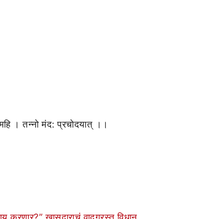
महि । तन्नो मंद: प्रचोदयात् ।।
ाय करणार?” खासदाराचं वादग्रस्त विधान