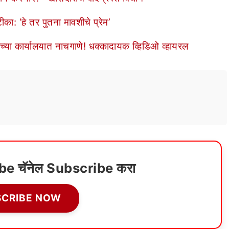
का: ‘हे तर पुतना मावशीचे प्रेम’
या कार्यालयात नाचगाणे! धक्कादायक व्हिडिओ व्हायरल
ube चॅनेल Subscribe करा
SCRIBE NOW