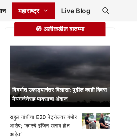
ञान
महाराष्ट्र
Live Blog
🧭 अलीकडील बातम्या
विदर्भात उकाड्यानंतर दिलासा; पुढील काही दिवस
मेघगर्जनेसह पावसाचा अंदाज
राहुल गांधींचा E20 पेट्रोलवर गंभीर
आरोप; ‘कारचे इंजिन खराब होत
आहेत’