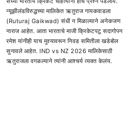
सध्या भारतीय क्रिकेट चाहत्यांना हाच प्रश्न पडलाय.
न्यूझीलंडविरुद्धच्या मालिकेत ऋतुराज गायकवाडला
(Ruturaj Gaikwad) संधी न मिळाल्याने अनेकजण
नाराज आहेत. आता भारताचे माजी क्रिकेटपटू सदागोपन
रमेश यांनीही याच मुद्द्यावरून निवड समितीला खडेबोल
सुनावले आहेत. IND vs NZ 2026 मालिकेसाठी
ऋतुराजला वगळल्याने त्यांनी आश्चर्य व्यक्त केलंय.