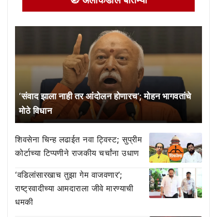
🧭 अलीकडील बातम्या
‘संवाद झाला नाही तर आंदोलन होणारच’; मोहन भागवतांचे
मोठे विधान
शिवसेना चिन्ह लढाईत नवा ट्विस्ट; सुप्रीम
कोर्टाच्या टिप्पणीने राजकीय चर्चांना उधाण
‘वडिलांसारखाच तुझा गेम वाजवणार’;
राष्ट्रवादीच्या आमदाराला जीवे मारण्याची
धमकी