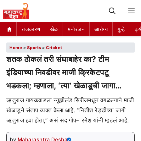
M
राजकारण
खेळ
मनोरंजन
आरोग्य
गुन्हे
कृष
Home
»
Sports
»
Cricket
शतक ठोकलं तरी संघाबाहेर का? टीम
इंडियाच्या निवडीवर माजी क्रिकेटपटू
भडकला; म्हणाला, ‘त्या’ खेळाडूची जागा…
ऋतुराज गायकवाडला न्यूझीलंड सिरीजमधून वगळल्याने माजी
खेळाडूने संताप व्यक्त केला आहे. “नितीश रेड्डीच्या जागी
ऋतुराज हवा होता,” असं सदागोपन रमेश यांनी म्हटलं आहे.
by
Maharashtra Desha