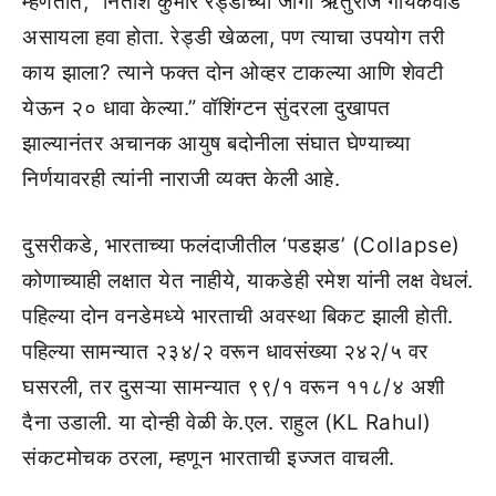
म्हणतात, “नितीश कुमार रेड्डीच्या जागी ऋतुराज गायकवाड
असायला हवा होता. रेड्डी खेळला, पण त्याचा उपयोग तरी
काय झाला? त्याने फक्त दोन ओव्हर टाकल्या आणि शेवटी
येऊन २० धावा केल्या.” वॉशिंग्टन सुंदरला दुखापत
झाल्यानंतर अचानक आयुष बदोनीला संघात घेण्याच्या
निर्णयावरही त्यांनी नाराजी व्यक्त केली आहे.
दुसरीकडे, भारताच्या फलंदाजीतील ‘पडझड’ (Collapse)
कोणाच्याही लक्षात येत नाहीये, याकडेही रमेश यांनी लक्ष वेधलं.
पहिल्या दोन वनडेमध्ये भारताची अवस्था बिकट झाली होती.
पहिल्या सामन्यात २३४/२ वरून धावसंख्या २४२/५ वर
घसरली, तर दुसऱ्या सामन्यात ९९/१ वरून ११८/४ अशी
दैना उडाली. या दोन्ही वेळी के.एल. राहुल (KL Rahul)
संकटमोचक ठरला, म्हणून भारताची इज्जत वाचली.