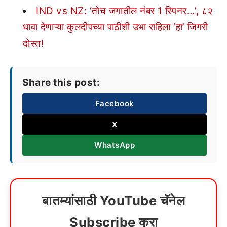
IND vs NZ: ‘तोच जगातील नंबर 1 स्पिनर…’, ८२
धावा देणाऱ्या कुलदीपच्या पाठीशी उभा राहिला ‘हा’ जिगरी
दोस्त!
Share this post:
Facebook
X
WhatsApp
बातम्यांसाठी YouTube चॅनेल
Subscribe करा