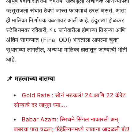
आयुष बदोनीसारख्या नवख्या खेळाडूला अचानक आणण्यापेक्षा
ऋतुराजला संघात ठेवणं जास्त फायद्याचं ठरलं असतं. आता
ही मालिका निर्णायक वळणावर आली आहे. इंदूरच्या होळकर
स्टेडियमवर रविवारी, १८ जानेवारीला होणाऱ्या तिसऱ्या आणि
अंतिम सामन्यात (Final ODI) भारताला आपल्या चुका
सुधाराव्या लागतील, अन्यथा मालिका हातातून जाण्याची भीती
आहे.
📌 महत्वाच्या बातम्या
Gold Rate : सोनं भडकलं! 24 आणि 22 कॅरेट
सोन्याचे दर जाणून घ्या….
Babar Azam: स्मिथने सिंगल नाकारली अन्
बाबरचा पारा चढला; पॅव्हेलियनमध्ये जाताना आदळली बॅट!