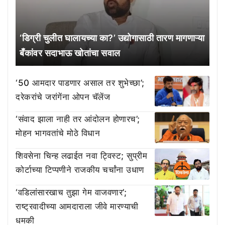
‘डिग्री चुलीत घालायच्या का?’ उद्योगासाठी तारण मागणाऱ्या
बँकांवर सदाभाऊ खोतांचा सवाल
‘50 आमदार पाडणार असाल तर शुभेच्छा’;
दरेकरांचे जरांगेंना ओपन चॅलेंज
‘संवाद झाला नाही तर आंदोलन होणारच’;
मोहन भागवतांचे मोठे विधान
शिवसेना चिन्ह लढाईत नवा ट्विस्ट; सुप्रीम
कोर्टाच्या टिप्पणीने राजकीय चर्चांना उधाण
‘वडिलांसारखाच तुझा गेम वाजवणार’;
राष्ट्रवादीच्या आमदाराला जीवे मारण्याची
धमकी