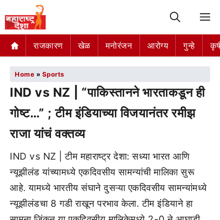
M
राजकारण
खेळ
मनोरंजन
आरोग्य
गुन्हे
कृष
Home
»
Sports
IND vs NZ | “पाकिस्तानने भारताकडून ही
गोष्ट…” ; टीम इंडियाच्या विजयानंतर रमीझ
राजा यांचं वक्तव्य
IND vs NZ | टीम महाराष्ट्र देशा: सध्या भारत आणि
न्यूझीलंड यांच्यामध्ये एकदिवसीय सामन्यांची मालिका सुरू
आहे. यामध्ये भारतीय संघाने दुसऱ्या एकदिवसीय सामन्यांमध्ये
न्यूझीलंडचा 8 गडी राखून परभाव केला. टीम इंडियाने हा
सामना जिंकून या एकदिवसीय मालिकेमध्ये 2-0 ने आघाडी