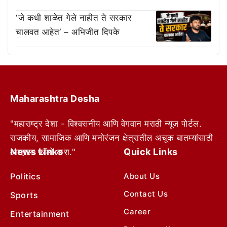
‘जे कधी शाळेत गेले नाहीत ते सरकार
चालवत आहेत’ – अभिजीत दिपके
Maharashtra Desha
"महाराष्ट्र देशा - विश्वसनीय आणि वेगवान मराठी न्यूज पोर्टल.
राजकीय, सामाजिक आणि मनोरंजन क्षेत्रातील अचूक बातम्यांसाठी
News Links
Quick Links
आम्हाला फॉलो करा."
Politics
About Us
Contact Us
Sports
Career
Entertainment