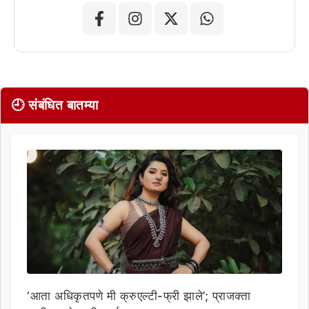
🕘 संबंधित बातम्या
‘आता अधिकृतपणे मी क्रुएल्टी-फ्री झाले’; प्राजक्ता