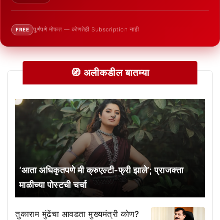
पूर्णपणे मोफत — कोणतेही Subscription नाही
FREE
🧭 अलीकडील बातम्या
‘आता अधिकृतपणे मी क्रुएल्टी-फ्री झाले’; प्राजक्ता
माळीच्या पोस्टची चर्चा
तुकाराम मुंढेंचा आवडता मुख्यमंत्री कोण?