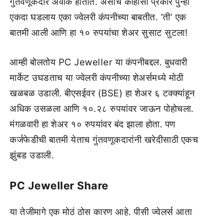
गुंतवणूकदार अवाक होतात. असाच काहीसा प्रकार पुन्हा
एकदा घडलाय एका ज्वेलरी कंपनीच्या बाबतीत. ‘ती’ एक
बातमी आली आणि हा १० रुपयांचा शेअर सुसाट सुटला!
आम्ही बोलतोय PC Jeweller या कंपनीबद्दल. बुधवारी
मार्केट उघडताच या ज्वेलरी कंपनीच्या शेअर्समध्ये मोठी
खळबळ उडाली. बीएसईवर (BSE) हा शेअर ६ टक्क्यांहून
अधिक उसळला आणि १०.२८ रुपयांवर जाऊन पोहोचला.
मंगळवारी हा शेअर १० रुपयांवर बंद झाला होता. पण
कर्जफेडीची बातमी येताच गुंतवणूकदारांनी खरेदीसाठी एकच
झुंबड उडाली.
PC Jeweller Share
या तेजीमागे एक मोठं ठोस कारण आहे. पीसी ज्वेलर्स आता