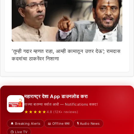
‘तुम्ही गद्दार म्हणत राहा, आम्ही कामातून उत्तर देऊ’; रामदास
कदमांचा ठाकरेंवर निशाणा
महाराष्ट्र देशा App डाउनलोड करा
ताज्या बातम्या सर्वात आधी — Notifications सकट!
★★★★★
4.8 (12K+ reviews)
🔔 Breaking Alerts
📖 Offline वाचा
🎙️ Audio News
📺 Live TV