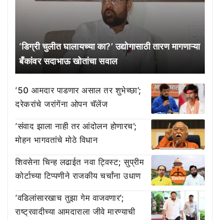
‘डिग्री चुलीत घालायच्या का?’ उद्योगासाठी तारण मागणाऱ्या
बँकांवर सदाभाऊ खोतांचा सवाल
‘50 आमदार पाडणार असाल तर शुभेच्छा’;
दरेकरांचे जरांगेंना ओपन चॅलेंज
‘संवाद झाला नाही तर आंदोलन होणारच’;
मोहन भागवतांचे मोठे विधान
शिवसेना चिन्ह लढाईत नवा ट्विस्ट; सुप्रीम
कोर्टाच्या टिप्पणीने राजकीय चर्चांना उधाण
‘वडिलांसारखाच तुझा गेम वाजवणार’;
राष्ट्रवादीच्या आमदाराला जीवे मारण्याची