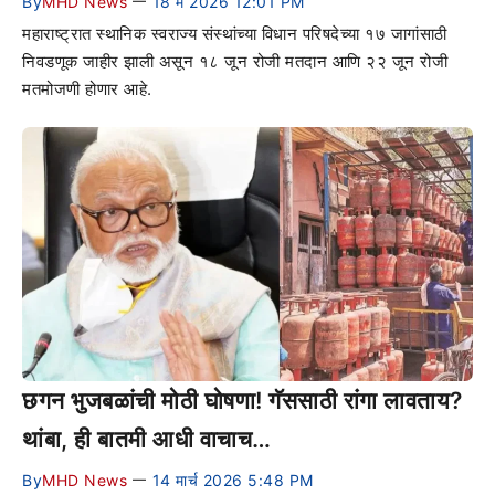
By
MHD News
18 मे 2026 12:01 PM
—
महाराष्ट्रात स्थानिक स्वराज्य संस्थांच्या विधान परिषदेच्या १७ जागांसाठी
निवडणूक जाहीर झाली असून १८ जून रोजी मतदान आणि २२ जून रोजी
मतमोजणी होणार आहे.
छगन भुजबळांची मोठी घोषणा! गॅससाठी रांगा लावताय?
थांबा, ही बातमी आधी वाचाच…
By
MHD News
14 मार्च 2026 5:48 PM
—