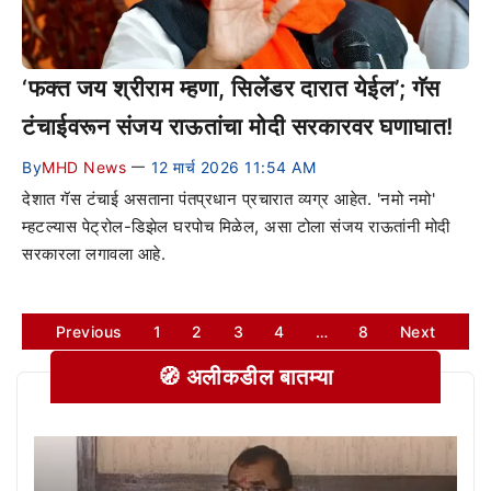
‘फक्त जय श्रीराम म्हणा, सिलेंडर दारात येईल’; गॅस
टंचाईवरून संजय राऊतांचा मोदी सरकारवर घणाघात!
By
MHD News
12 मार्च 2026 11:54 AM
—
देशात गॅस टंचाई असताना पंतप्रधान प्रचारात व्यग्र आहेत. 'नमो नमो'
म्हटल्यास पेट्रोल-डिझेल घरपोच मिळेल, असा टोला संजय राऊतांनी मोदी
सरकारला लगावला आहे.
Previous
1
2
3
4
…
8
Next
🧭 अलीकडील बातम्या