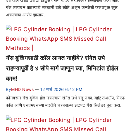
देशातील Gas Shortage वरून केंद्र सरकारवर हल्लाबोल केला आहे.
गॅस उत्पादन वाढल्याचे सरकारी दावे खोटे असून जनतेची फसवणूक सुरू
असल्याचा आरोप झालाय.
गॅस बुकिंगसाठी कॉल लागत नाहीये? रांगेत उभे
राहण्यापूर्वी हे ४ सोपे मार्ग जाणून घ्या, मिनिटांत होईल
काम!
By
MHD News
12 मार्च 2026 6:42 PM
—
फोनवरून गॅस बुकिंग होत नसल्यास रांगेत उभे राहू नका. व्हॉट्सअॅप, मिस्ड
कॉल आणि एसएमएसच्या मदतीने घरबसल्या झटपट गॅस सिलेंडर बुक करा.