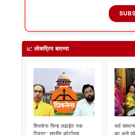
SUB
📈 लोकप्रिय बातम्या
शिवसेना चिन्ह लढाईत नवा
सर्व सामान्
ट्विस्ट; सुप्रीम कोर्टाच्या
का असे फो