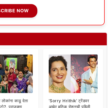
SCRIBE NOW
य लोकांना काढू देता
‘Sorry Hrithik’ ट्रेंडवर
टो?, प्राजक्ता
अखेर हृतिक रोशनची पहिली