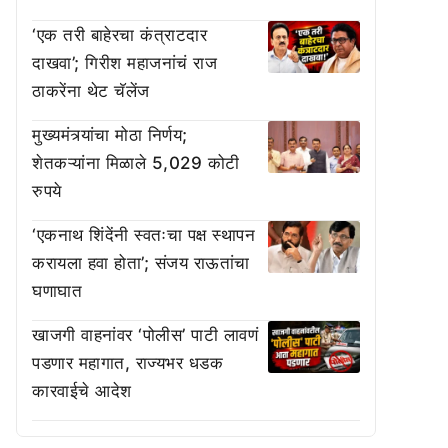
‘एक तरी बाहेरचा कंत्राटदार
दाखवा’; गिरीश महाजनांचं राज
ठाकरेंना थेट चॅलेंज
मुख्यमंत्र्यांचा मोठा निर्णय;
शेतकऱ्यांना मिळाले 5,029 कोटी
रुपये
‘एकनाथ शिंदेंनी स्वतःचा पक्ष स्थापन
करायला हवा होता’; संजय राऊतांचा
घणाघात
खाजगी वाहनांवर ‘पोलीस’ पाटी लावणं
पडणार महागात, राज्यभर धडक
कारवाईचे आदेश