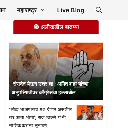
ञान
महाराष्ट्र
Live Blog
🧭 अलीकडील बातम्या
‘संसदेत येऊन उत्तर द्या’; अमित शहा यांच्या
अनुपस्थितीवर काँग्रेसचा हल्लाबोल
‘लोक भाजपलाच मत देणार असतील
तर आता भोगा’; राज ठाकरे यांनी
नाशिककरांना सुनावणे