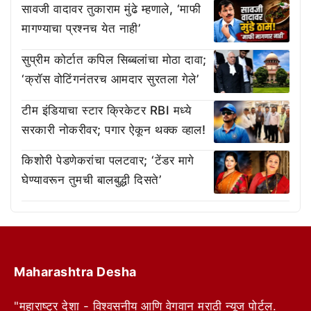
सावजी वादावर तुकाराम मुंढे म्हणाले, ‘माफी
मागण्याचा प्रश्नच येत नाही’
सुप्रीम कोर्टात कपिल सिब्बलांचा मोठा दावा;
‘क्रॉस वोटिंगनंतरच आमदार सुरतला गेले’
टीम इंडियाचा स्टार क्रिकेटर RBI मध्ये
सरकारी नोकरीवर; पगार ऐकून थक्क व्हाल!
किशोरी पेडणेकरांचा पलटवार; ‘टेंडर मागे
घेण्यावरून तुमची बालबुद्धी दिसते’
Maharashtra Desha
"महाराष्ट्र देशा - विश्वसनीय आणि वेगवान मराठी न्यूज पोर्टल.