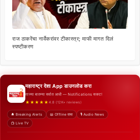
राज ठाकरेंचा नार्वेकरांवर टीकास्त्र; माफी मागत दिलं
स्पष्टीकरण
महाराष्ट्र देशा App डाउनलोड करा
ताज्या बातम्या सर्वात आधी — Notifications सकट!
★★★★★
4.8 (12K+ reviews)
🔔 Breaking Alerts
📖 Offline वाचा
🎙️ Audio News
📺 Live TV