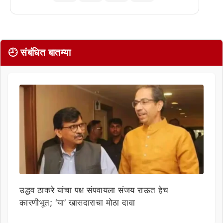
🕘 संबंधित बातम्या
उद्धव ठाकरे यांचा पक्ष संपवायला संजय राऊत हेच
कारणीभूत; ‘या’ खासदाराचा मोठा दावा