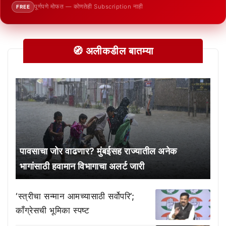
पूर्णपणे मोफत — कोणतेही Subscription नाही
FREE
🧭 अलीकडील बातम्या
पावसाचा जोर वाढणार? मुंबईसह राज्यातील अनेक
भागांसाठी हवामान विभागाचा अलर्ट जारी
‘स्त्रीचा सन्मान आमच्यासाठी सर्वोपरि’;
काँग्रेसची भूमिका स्पष्ट