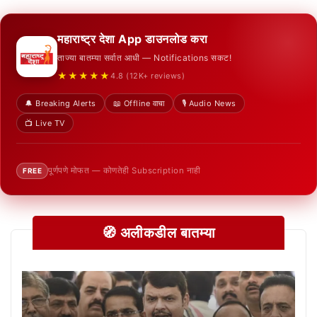
महाराष्ट्र देशा App डाउनलोड करा
ताज्या बातम्या सर्वात आधी — Notifications सकट!
★★★★★
4.8 (12K+ reviews)
🔔 Breaking Alerts
📖 Offline वाचा
🎙️ Audio News
📺 Live TV
पूर्णपणे मोफत — कोणतेही Subscription नाही
FREE
🧭 अलीकडील बातम्या