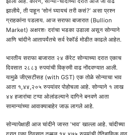
झाली आहे. कारण, सोन्या-चांदीच्या दरात आज जी वाढ
झालीये, ती पाहून ‘सोनं घ्यायचं तरी कसं?’ असा प्रश्न
ग्राहकांना पडलाय. आज सराफा बाजारात (Bullion
Market) अक्षरशः दरांचा भडका उडाला असून सोन्याने
आणि चांदीने आतापर्यंतचे सर्व रेकॉर्ड मोडीत काढले आहेत.
भारतीय सराफा बाजारात २४ कॅरेट सोन्याच्या दरात एकाच
दिवसात २८८३ रुपयांची विक्रमी वाढ नोंदवण्यात आली.
यामुळे जीएसटीसह (with GST) एक तोळे सोन्याचा भाव
आता १,४४,२०५ रुपयांवर पोहोचला आहे. सोन्याने १ लाख
४४ हजारांचा टप्पा ओलांडल्याने दागिने बनवणे आता
सामान्यांच्या आवाक्याबाहेर जाऊ लागले आहे.
सोन्यापेक्षाही आज चांदीने जास्त ‘भाव’ खाल्ला आहे. चांदीच्या
दरात एका दिवसात तब्बल १४,४७५ रुपयांची ऐतिहासिक वाढ