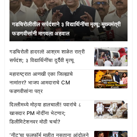
गडचिरोलीतील सर्पदंशाने ३ विद्यार्थिनींचा मृत्यू; मुख्यमंत्री
फडणवीसांनी मागवला अहवाल
गडचिरोली हादरलं! आश्रम शाळेत रात्री
सर्पदंश; ३ विद्यार्थिनींचा दुर्दैवी मृत्यू
महाराष्ट्रात आणखी एका जिल्ह्याचे
नामांतर? भाजप आमदाराचे CM
फडणवीसांना पत्र
दिल्लीमध्ये मोठ्या हालचाली! पवारांचे ८
खासदार PM मोदींना भेटणार;
डिलीमिटेशनवर मोठी चर्चा?
‘नीट’चा फुलफॉर्म माहीत नसताना आंदोलने