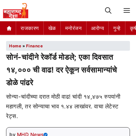
M
राजकारण
खेळ
मनोरंजन
आरोग्य
गुन्हे
कृष
Home
»
Finance
सोनं-चांदीने रेकॉर्ड मोडले; एका दिवसात
१४,००० ची वाढ! दर ऐकून सर्वसामान्यांचे
डोळे पांढरे
सोन्या-चांदीच्या दरात मोठी वाढ! चांदी १४,४७५ रुपयांनी
महागली, तर सोन्याचा भाव १.४४ लाखांवर. वाचा लेटेस्ट
रेट्स.
by
MHD News