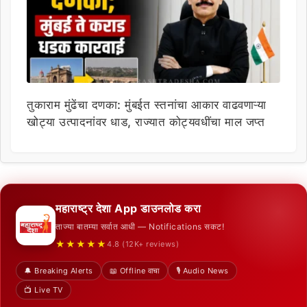
तुकाराम मुंढेंचा दणका: मुंबईत स्तनांचा आकार वाढवणाऱ्या
खोट्या उत्पादनांवर धाड, राज्यात कोट्यवधींचा माल जप्त
महाराष्ट्र देशा App डाउनलोड करा
ताज्या बातम्या सर्वात आधी — Notifications सकट!
★★★★★
4.8 (12K+ reviews)
🔔 Breaking Alerts
📖 Offline वाचा
🎙️ Audio News
📺 Live TV