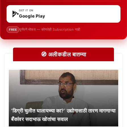
GET IT ON
Google Play
पूर्णपणे मोफत — कोणतेही Subscription नाही
FREE
🧭 अलीकडील बातम्या
‘डिग्री चुलीत घालायच्या का?’ उद्योगासाठी तारण मागणाऱ्या
बँकांवर सदाभाऊ खोतांचा सवाल