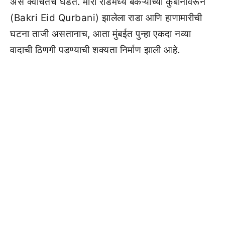
असं क्वचितच घडतं. मीरा रोडमध्ये बकऱ्याच्या कुर्बानीवरून
(Bakri Eid Qurbani) झालेला राडा आणि हाणामारीची
घटना ताजी असतानाच, आता मुंबईत पुन्हा एकदा नव्या
वादाची ठिणगी पडण्याची शक्यता निर्माण झाली आहे.