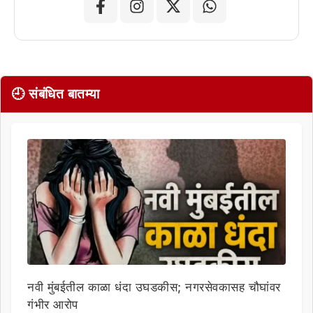
🕘 संबंधित बातम्या
नवी मुंबईतील काळा धंदा उघडकीस; नगरसेवकासह चौघांवर
गंभीर आरोप