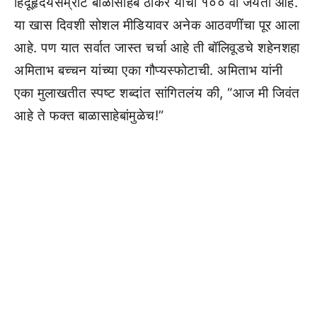
हिंदूहृदयसम्राट बाळासाहेब ठाकरे यांची १०० वी जयंती आहे.
या खास दिवशी सोशल मीडियावर अनेक आठवणींचा पूर आला
आहे. पण यात सर्वात जास्त चर्चा आहे ती बॉलिवूडचे शहेनशहा
अमिताभ बच्चन यांच्या एका गौप्यस्फोटाची. अमिताभ यांनी
एका मुलाखतीत स्पष्ट शब्दांत सांगितलंय की, “आज मी जिवंत
आहे ते फक्त बाळासाहेबांमुळेच!”