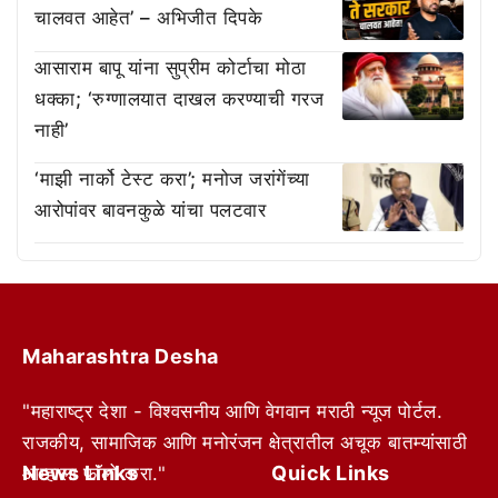
चालवत आहेत’ – अभिजीत दिपके
आसाराम बापू यांना सुप्रीम कोर्टाचा मोठा
धक्का; ‘रुग्णालयात दाखल करण्याची गरज
नाही’
‘माझी नार्को टेस्ट करा’; मनोज जरांगेंच्या
आरोपांवर बावनकुळे यांचा पलटवार
Maharashtra Desha
"महाराष्ट्र देशा - विश्वसनीय आणि वेगवान मराठी न्यूज पोर्टल.
राजकीय, सामाजिक आणि मनोरंजन क्षेत्रातील अचूक बातम्यांसाठी
News Links
Quick Links
आम्हाला फॉलो करा."