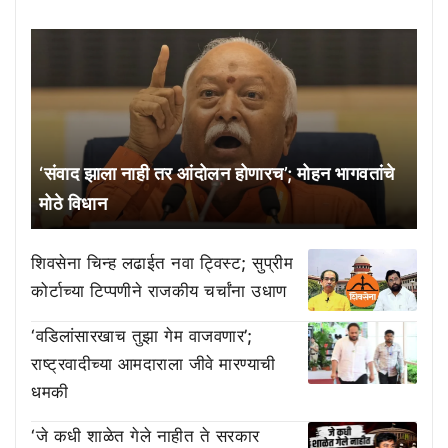
‘संवाद झाला नाही तर आंदोलन होणारच’; मोहन भागवतांचे
मोठे विधान
शिवसेना चिन्ह लढाईत नवा ट्विस्ट; सुप्रीम
कोर्टाच्या टिप्पणीने राजकीय चर्चांना उधाण
‘वडिलांसारखाच तुझा गेम वाजवणार’;
राष्ट्रवादीच्या आमदाराला जीवे मारण्याची
धमकी
‘जे कधी शाळेत गेले नाहीत ते सरकार