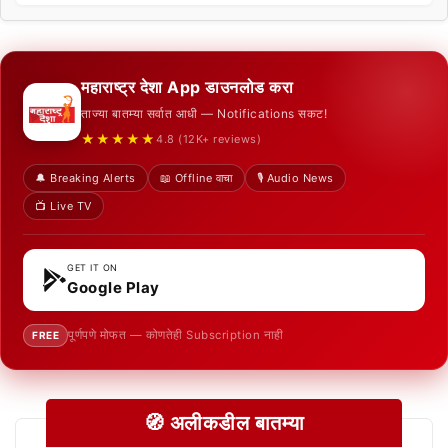
महाराष्ट्र देशा App डाउनलोड करा
ताज्या बातम्या सर्वात आधी — Notifications सकट!
★★★★★
4.8 (12K+ reviews)
🔔 Breaking Alerts
📖 Offline वाचा
🎙️ Audio News
📺 Live TV
GET IT ON
Google Play
पूर्णपणे मोफत — कोणतेही Subscription नाही
FREE
🧭 अलीकडील बातम्या