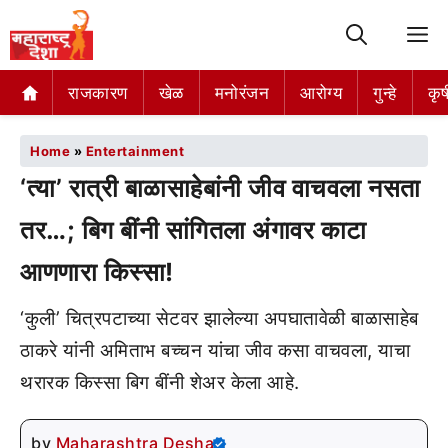
M
राजकारण
खेळ
मनोरंजन
आरोग्य
गुन्हे
कृष
Home
»
Entertainment
‘त्या’ रात्री बाळासाहेबांनी जीव वाचवला नसता
तर…; बिग बींनी सांगितला अंगावर काटा
आणणारा किस्सा!
‘कुली’ चित्रपटाच्या सेटवर झालेल्या अपघातावेळी बाळासाहेब
ठाकरे यांनी अमिताभ बच्चन यांचा जीव कसा वाचवला, याचा
थरारक किस्सा बिग बींनी शेअर केला आहे.
by
Maharashtra Desha