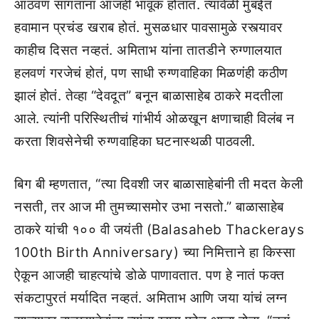
आठवण सांगताना आजही भावूक होतात. त्यावेळी मुंबईत
हवामान प्रचंड खराब होतं. मुसळधार पावसामुळे रस्त्यावर
काहीच दिसत नव्हतं. अमिताभ यांना तातडीने रुग्णालयात
हलवणं गरजेचं होतं, पण साधी रुग्णवाहिका मिळणंही कठीण
झालं होतं. तेव्हा “देवदूत” बनून बाळासाहेब ठाकरे मदतीला
आले. त्यांनी परिस्थितीचं गांभीर्य ओळखून क्षणाचाही विलंब न
करता शिवसेनेची रुग्णवाहिका घटनास्थळी पाठवली.
बिग बी म्हणतात, “त्या दिवशी जर बाळासाहेबांनी ती मदत केली
नसती, तर आज मी तुमच्यासमोर उभा नसतो.” बाळासाहेब
ठाकरे यांची १०० वी जयंती (Balasaheb Thackerays
100th Birth Anniversary) च्या निमित्ताने हा किस्सा
ऐकून आजही चाहत्यांचे डोळे पाणावतात. पण हे नातं फक्त
संकटापुरतं मर्यादित नव्हतं. अमिताभ आणि जया यांचं लग्न