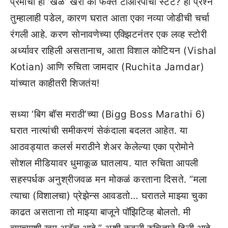
प्रेमाचा हा ‘खेळ’ खरा की फक्त टीआरपीचा स्टंट? हा प्रश्न
तुम्हालाही पडेल, कारण घरात आता एका नव्या जोडीची चर्चा
रंगली आहे. करण सोनावणेच्या एक्झिटनंतर एक लव्ह स्टोरी
अर्ध्यावर राहिली असतानाच, आता विशाल कोटियन (Vishal
Kotian) आणि रुचिता जामदार (Ruchita Jamdar)
यांच्यात काहीतरी शिजतंय!
सध्या ‘बिग बॉस मराठी’च्या (Bigg Boss Marathi 6)
घरात नात्यांची समीकरणं सेकंदाला बदलत आहेत. या
आठवड्यात कलर्स मराठीने शेअर केलेल्या एका प्रोमोने
सोशल मीडियावर धुमाकूळ घातलाय. यात रुचिता आपली
सहस्पर्धक अनुश्रीजवळ मन मोकळं करताना दिसते. “मला
त्याचा (विशालचा) प्रेझेन्स आवडतो… घरातले माझ्या चुका
काढत असताना तो माझ्या बाजूने पॉझिटिव्ह बोलतो. मी