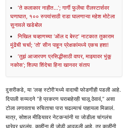
‘ते कलाकार नाहीत…’; गार्गी फुलेंचा रीलस्टार्सवर
घणाघात, १०० रुपयांसाठी राडा घालणाऱ्या महेश मोटेला
सुनावले खडेबोल
निखिल चव्हाणच्या ‘ऑल द बेस्ट’ नाटकात तुकाराम
मुंढेंची चर्चा; ‘तो’ सीन पाहून प्रेक्षकांमध्ये एकच हशा!
‘तुझं आजारपण प्रसिद्धीसाठी वापर, माझ्यावर भुंकू
नकोस’; शिल्पा शिंदेचा हिना खानवर संताप
दुसरीकडे, या ‘लव्ह स्टोरी’मध्ये वादाची फोडणीही पडली आहे.
दिपाली सय्यदने “हे प्रकरण घराबाहेरही चालू ठेवावं,” असा
टोला लगावताच रुचिताचा पारा चढल्याचं पाहायला मिळालं.
मात्र, सोशल मीडियावर नेटकऱ्यांनी या जोडीला चांगलंच
धारेवर धरलंय. काहींना ही जोडी आवडली आहे, तर काहींनी