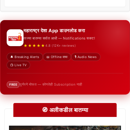
महाराष्ट्र देशा App डाउनलोड करा
ताज्या बातम्या सर्वात आधी — Notifications सकट!
★★★★★
4.8 (12K+ reviews)
🔔 Breaking Alerts
📖 Offline वाचा
🎙️ Audio News
📺 Live TV
पूर्णपणे मोफत — कोणतेही Subscription नाही
FREE
🧭 अलीकडील बातम्या