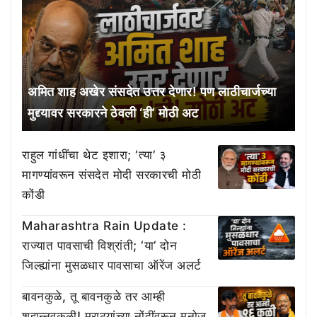
अमित शाह अखेर संसदेत उत्तर देणार! पण लाठीचार्जच्या
मुद्द्यावर सरकारने ठेवली ‘ही’ मोठी अट
राहुल गांधींचा थेट इशारा; ‘त्या’ ३
मागण्यांवरून संसदेत मोदी सरकारची मोठी
कोंडी
Maharashtra Rain Update :
राज्यात पावसाची विश्रांती; ‘या’ दोन
जिल्ह्यांना मुसळधार पावसाचा ऑरेंज अलर्ट
बावनकुळे, तू बावनकुळे तर आम्ही
शहान्नवकुळी! मराठ्यांच्या नोंदींवरून मनोज