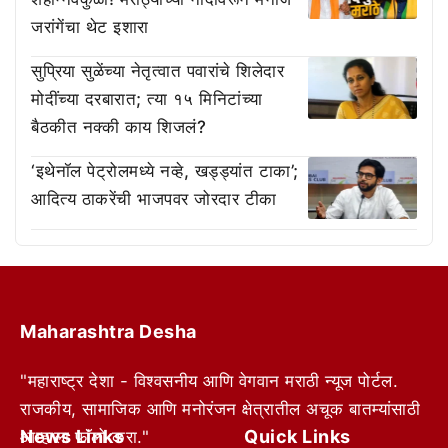
जरांगेंचा थेट इशारा
सुप्रिया सुळेंच्या नेतृत्वात पवारांचे शिलेदार
मोदींच्या दरबारात; त्या १५ मिनिटांच्या
बैठकीत नक्की काय शिजलं?
‘इथेनॉल पेट्रोलमध्ये नव्हे, खड्ड्यांत टाका’;
आदित्य ठाकरेंची भाजपवर जोरदार टीका
Maharashtra Desha
"महाराष्ट्र देशा - विश्वसनीय आणि वेगवान मराठी न्यूज पोर्टल.
राजकीय, सामाजिक आणि मनोरंजन क्षेत्रातील अचूक बातम्यांसाठी
News Links
Quick Links
आम्हाला फॉलो करा."