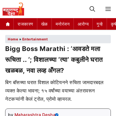
M
राजकारण
खेळ
मनोरंजन
आरोग्य
गुन्हे
कृष
Home
»
Entertainment
Bigg Boss Marathi : ‘आवडते मला
रूचिता .. ‘; विशालच्या ‘त्या’ कबुलीने घरात
खळबळ, नवा लव्ह अँगल?
बिग बॉसच्या घरात विशाल कोटियनने रुचिता जामदारबद्दल
व्यक्त केल्या भावना; १५ वर्षांच्या वयाच्या अंतरावरून
नेटकऱ्यांनी केलं ट्रोल, प्रोमो व्हायरल.
by
Maharashtra Desha