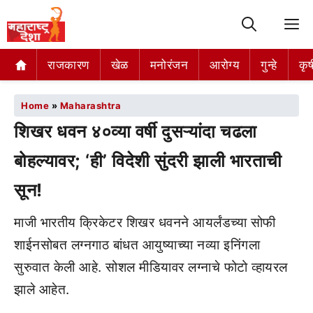
M
राजकारण
खेळ
मनोरंजन
आरोग्य
गुन्हे
कृष
Home
»
Maharashtra
शिखर धवन ४०व्या वर्षी दुसऱ्यांदा चढला
बोहल्यावर; ‘ही’ विदेशी सुंदरी झाली भारताची
सून!
माजी भारतीय क्रिकेटर शिखर धवनने आयर्लंडच्या सोफी
शाईनसोबत लग्नगाठ बांधत आयुष्याच्या नव्या इनिंगला
सुरुवात केली आहे. सोशल मीडियावर लग्नाचे फोटो व्हायरल
झाले आहेत.