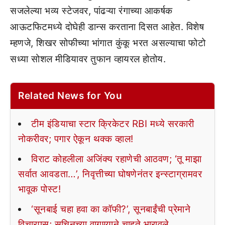
सजलेल्या भव्य स्टेजवर, पांढऱ्या रंगाच्या आकर्षक
आऊटफिटमध्ये दोघेही डान्स करताना दिसत आहेत. विशेष
म्हणजे, शिखर सोफीच्या भांगात कुंकू भरत असल्याचा फोटो
सध्या सोशल मीडियावर तुफान व्हायरल होतोय.
Related News for You
टीम इंडियाचा स्टार क्रिकेटर RBI मध्ये सरकारी
नोकरीवर; पगार ऐकून थक्क व्हाल!
विराट कोहलीला अजिंक्य रहाणेची आठवण; ‘तू माझा
सर्वात आवडता…’, निवृत्तीच्या घोषणेनंतर इन्स्टाग्रामवर
भावूक पोस्ट!
‘सूनबाई चहा हवा का कॉफी?’, सूनबाईंची प्रेमाने
विचारपूस; सचिनच्या वागण्याने चाहते भारावले