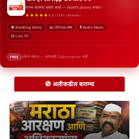
ताज्या बातम्या सर्वात आधी — Notifications सकट!
★★★★★
4.8 (12K+ reviews)
🔔 Breaking Alerts
📖 Offline वाचा
🎙️ Audio News
📺 Live TV
पूर्णपणे मोफत — कोणतेही Subscription नाही
FREE
🧭 अलीकडील बातम्या