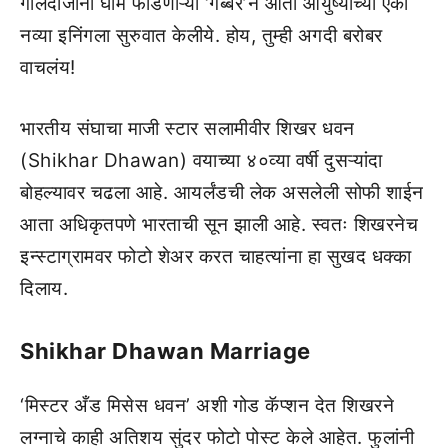
गोलंदाजांना घाम फोडणाऱ्या ‘गब्बर’ने आता आयुष्याच्या एका
नव्या इनिंगला सुरुवात केलीये. होय, तुम्ही अगदी बरोबर
वाचलंय!
भारतीय संघाचा माजी स्टार सलामीवीर शिखर धवन
(Shikhar Dhawan) वयाच्या ४०व्या वर्षी दुसऱ्यांदा
बोहल्यावर चढला आहे. आयर्लंडची लेक असलेली सोफी शाईन
आता अधिकृतपणे भारताची सून झाली आहे. स्वतः शिखरनेच
इन्स्टाग्रामवर फोटो शेअर करत चाहत्यांना हा सुखद धक्का
दिलाय.
Shikhar Dhawan Marriage
‘मिस्टर अँड मिसेस धवन’ अशी गोड कॅप्शन देत शिखरने
लग्नाचे काही अतिशय सुंदर फोटो पोस्ट केले आहेत. फुलांनी