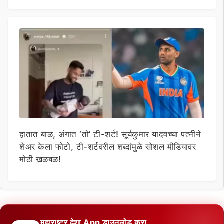
हातात बाळ, अंगात ‘तो’ टी-शर्ट! सूर्यकुमार यादवच्या पत्नीने
शेअर केला फोटो, टी-शर्टवरील शब्दांमुळे सोशल मीडियावर
मोठी खळबळ!
महाराष्ट्र देशा App डाउनलोड करा