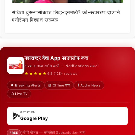
संचिता दुसऱ्यासोबतच लिव्ह-इनमध्ये? को-स्टारच्या दाव्याने
मनोरंजन विश्वात खळबळ
महाराष्ट्र देशा App डाउनलोड करा
ताज्या बातम्या सर्वात आधी — Notifications सकट!
★★★★★
4.8 (12K+ reviews)
🔔 Breaking Alerts
📖 Offline वाचा
🎙️ Audio News
📺 Live TV
GET IT ON
Google Play
पूर्णपणे मोफत — कोणतेही Subscription नाही
FREE