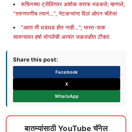
सचिनच्या ट्रोलिंगवर अशोक सराफ भडकले; म्हणाले,
“तरुणपणीच त्यानं…”, नेटकऱ्यांना दिलं ओपन चॅलेंज!
“आता ती धडधड होत नाही…”; भारत-पाक
सामन्यावर हर्षा भोगलेंची अत्यंत जळजळीत टीका!
Share this post:
Facebook
X
WhatsApp
बातम्यांसाठी YouTube चॅनेल