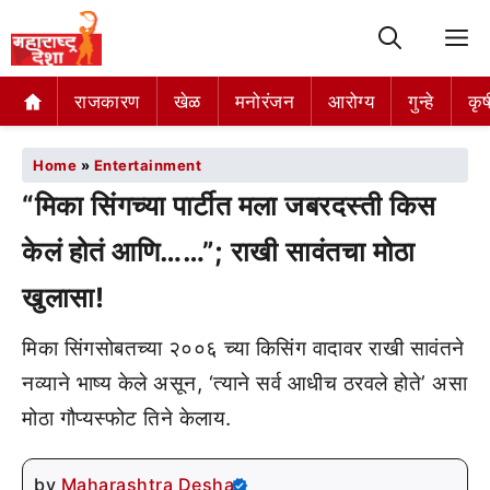
M
राजकारण
खेळ
मनोरंजन
आरोग्य
गुन्हे
कृष
Home
»
Entertainment
“मिका सिंगच्या पार्टीत मला जबरदस्ती किस
केलं होतं आणि……”; राखी सावंतचा मोठा
खुलासा!
मिका सिंगसोबतच्या २००६ च्या किसिंग वादावर राखी सावंतने
नव्याने भाष्य केले असून, ‘त्याने सर्व आधीच ठरवले होते’ असा
मोठा गौप्यस्फोट तिने केलाय.
by
Maharashtra Desha