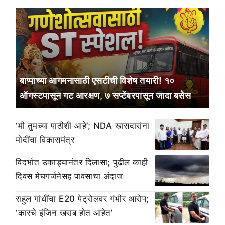
बाप्पाच्या आगमनासाठी एसटीची विशेष तयारी! १०
ऑगस्टपासून गट आरक्षण, ७ सप्टेंबरपासून जादा बसेस
‘मी तुमच्या पाठीशी आहे’; NDA खासदारांना
मोदींचा विकासमंत्र
विदर्भात उकाड्यानंतर दिलासा; पुढील काही
दिवस मेघगर्जनेसह पावसाचा अंदाज
राहुल गांधींचा E20 पेट्रोलवर गंभीर आरोप;
‘कारचे इंजिन खराब होत आहेत’