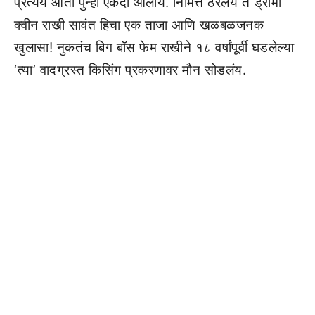
प्रत्यय आता पुन्हा एकदा आलाय. निमित्त ठरलंय ते ड्रामा
क्वीन राखी सावंत हिचा एक ताजा आणि खळबळजनक
खुलासा! नुकतंच बिग बॉस फेम राखीने १८ वर्षांपूर्वी घडलेल्या
‘त्या’ वादग्रस्त किसिंग प्रकरणावर मौन सोडलंय.