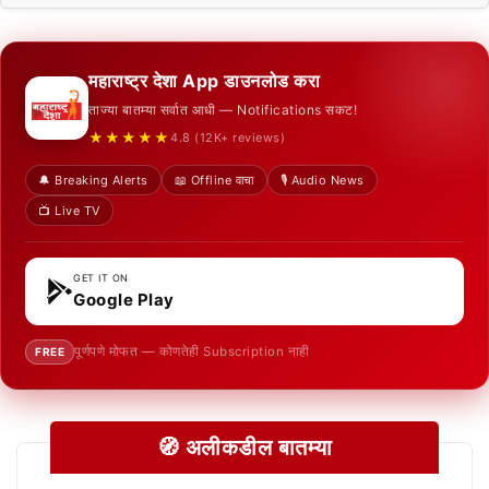
महाराष्ट्र देशा App डाउनलोड करा
ताज्या बातम्या सर्वात आधी — Notifications सकट!
★★★★★
4.8 (12K+ reviews)
🔔 Breaking Alerts
📖 Offline वाचा
🎙️ Audio News
📺 Live TV
GET IT ON
Google Play
पूर्णपणे मोफत — कोणतेही Subscription नाही
FREE
🧭 अलीकडील बातम्या