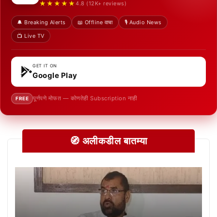
★★★★★
4.8 (12K+ reviews)
🔔 Breaking Alerts
📖 Offline वाचा
🎙️ Audio News
📺 Live TV
GET IT ON
Google Play
पूर्णपणे मोफत — कोणतेही Subscription नाही
FREE
🧭 अलीकडील बातम्या