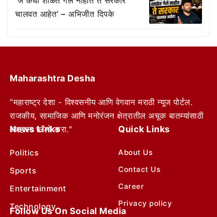
‘जे कधी शाळेत गेले नाहीत ते सरकार
चालवत आहेत’ – अभिजीत दिपके
Maharashtra Desha
"महाराष्ट्र देशा - विश्वसनीय आणि वेगवान मराठी न्यूज पोर्टल.
राजकीय, सामाजिक आणि मनोरंजन क्षेत्रातील अचूक बातम्यांसाठी
News Links
Quick Links
आम्हाला फॉलो करा."
Politics
About Us
Contact Us
Sports
Career
Entertainment
Privacy policy
Technology
Follow Us On Social Media