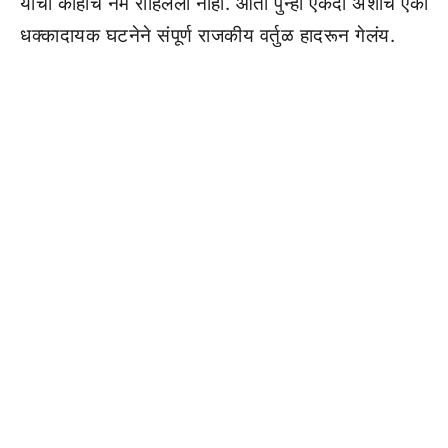
याचा काहीच नेम राहिलेला नाही. आता पुन्हा एकदा अशाच एका
धक्कादायक घटनेने संपूर्ण राजकीय वर्तुळ हादरून गेलंय.