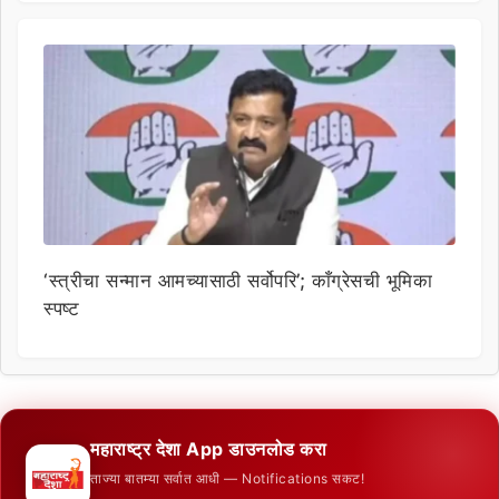
‘स्त्रीचा सन्मान आमच्यासाठी सर्वोपरि’; काँग्रेसची भूमिका
स्पष्ट
महाराष्ट्र देशा App डाउनलोड करा
ताज्या बातम्या सर्वात आधी — Notifications सकट!