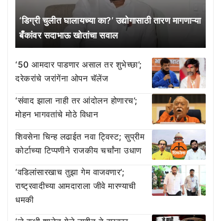
‘डिग्री चुलीत घालायच्या का?’ उद्योगासाठी तारण मागणाऱ्या
बँकांवर सदाभाऊ खोतांचा सवाल
‘50 आमदार पाडणार असाल तर शुभेच्छा’;
दरेकरांचे जरांगेंना ओपन चॅलेंज
‘संवाद झाला नाही तर आंदोलन होणारच’;
मोहन भागवतांचे मोठे विधान
शिवसेना चिन्ह लढाईत नवा ट्विस्ट; सुप्रीम
कोर्टाच्या टिप्पणीने राजकीय चर्चांना उधाण
‘वडिलांसारखाच तुझा गेम वाजवणार’;
राष्ट्रवादीच्या आमदाराला जीवे मारण्याची
धमकी