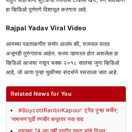
पाहून चाहत्यांनी सुटकेचा निश्वास टाकला खरा, पण सावधान!
हा व्हिडिओ पूर्णपणे दिशाभूल करणारा आहे.
Rajpal Yadav Viral Video
आमच्या पडताळणीत समोर आलंय की, राजपाल यादव
अजूनही तुरुंगातच आहेत. सध्या व्हायरल होत असलेला हा
व्हिडिओ आजचा नसून चक्क २०१८ सालचा जुना व्हिडिओ
आहे, जो आता पुन्हा चुकीच्या संदर्भाने पसरवला जात आहे.
Related News for You
#BoycottRanbirKapoor’ ट्रेंड पुन्हा चर्चेत;
‘रामायण’पूर्वी रणबीर कपूरवर नवा वाद
वयाच्या 74 व्या वर्षी प्रदीप रावत यांचे निधन;