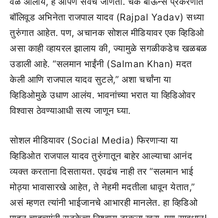
वेळ आलीये, हे आपण सर्वच जाणतो. चेक बाऊन्स प्रकरणात
बॉलिवूड अभिनेता राजपाल यादव (Rajpal Yadav) सध्या
तुरुंगात आहेत. पण, अचानक सोशल मीडियावर एक व्हिडिओ
असा काही व्हायरल झालाय की, ज्यामुळे सगळीकडेच खळबळ
उडाली आहे. “सलमान भाईंनी (Salman Khan) मदत
केली आणि राजपाल यादव सुटले,” अशा चर्चांना या
व्हिडिओमुळे उधाण आलंय. भावनांच्या भरात या व्हिडिओवर
विश्वास ठेवण्याआधी सत्य जाणून घ्या.
सोशल मीडियावर (Social Media) फिरणाऱ्या या
व्हिडिओत राजपाल यादव तुरुंगातून बाहेर आल्याचा आनंद
व्यक्त करताना दिसतायत. एवढंच नाही तर “सलमान भाई
मोठ्या भावासारखे आहेत, ते नेहमी मदतीला धावून येतात,”
असं म्हणत त्यांनी भाईजानचे आभारही मानलेत. हा व्हिडिओ