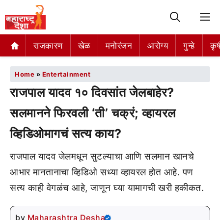
M
राजकारण
खेळ
मनोरंजन
आरोग्य
गुन्हे
कृष
Home
»
Entertainment
राजपाल यादव १० दिवसांत जेलबाहेर?
सलमानने फिरवली ‘ती’ चक्रं; व्हायरल
व्हिडिओमागचं सत्य काय?
राजपाल यादव जेलमधून सुटल्याचा आणि सलमान खानचे
आभार मानतानाचा व्हिडिओ सध्या व्हायरल होत आहे. पण
सत्य काही वेगळंच आहे, जाणून घ्या यामागची खरी हकीकत.
by
Maharashtra Desha