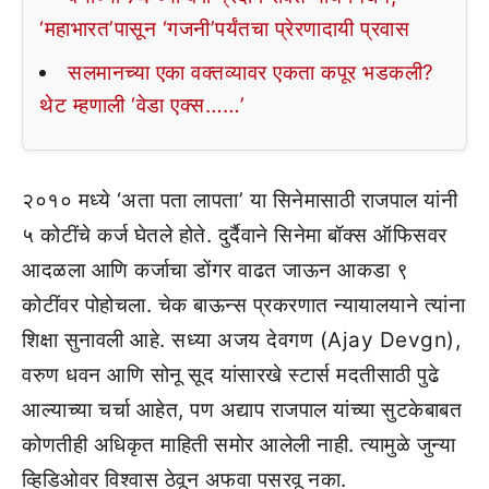
‘महाभारत’पासून ‘गजनी’पर्यंतचा प्रेरणादायी प्रवास
सलमानच्या एका वक्तव्यावर एकता कपूर भडकली?
थेट म्हणाली ‘वेडा एक्स……’
२०१० मध्ये ‘अता पता लापता’ या सिनेमासाठी राजपाल यांनी
५ कोटींचे कर्ज घेतले होते. दुर्दैवाने सिनेमा बॉक्स ऑफिसवर
आदळला आणि कर्जाचा डोंगर वाढत जाऊन आकडा ९
कोटींवर पोहोचला. चेक बाऊन्स प्रकरणात न्यायालयाने त्यांना
शिक्षा सुनावली आहे. सध्या अजय देवगण (Ajay Devgn),
वरुण धवन आणि सोनू सूद यांसारखे स्टार्स मदतीसाठी पुढे
आल्याच्या चर्चा आहेत, पण अद्याप राजपाल यांच्या सुटकेबाबत
कोणतीही अधिकृत माहिती समोर आलेली नाही. त्यामुळे जुन्या
व्हिडिओवर विश्वास ठेवून अफवा पसरवू नका.