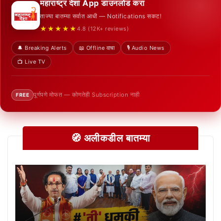
महाराष्ट्र देशा App डाउनलोड करा
ताज्या बातम्या सर्वात आधी — Notifications सकट!
★★★★★
4.8 (12K+ reviews)
🔔 Breaking Alerts
📖 Offline वाचा
🎙️ Audio News
📺 Live TV
पूर्णपणे मोफत — कोणतेही Subscription नाही
FREE
🧭 अलीकडील बातम्या