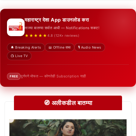
महाराष्ट्र देशा App डाउनलोड करा
ताज्या बातम्या सर्वात आधी — Notifications सकट!
★★★★★
4.8 (12K+ reviews)
🔔 Breaking Alerts
📖 Offline वाचा
🎙️ Audio News
📺 Live TV
पूर्णपणे मोफत — कोणतेही Subscription नाही
FREE
🧭 अलीकडील बातम्या