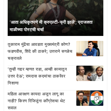
‘आता अधिकृतपणे मी क्रुएल्टी-फ्री झाले’; प्राजक्ता
माळीच्या पोस्टची चर्चा
तुकाराम मुंढेंचा आवडता मुख्यमंत्री कोण?
फडणवीस, शिंदे की ठाकरे; उत्तराने सगळेच
चक्रावले
‘तुम्ही गद्दार म्हणत राहा, आम्ही कामातून
उत्तर देऊ’; रामदास कदमांचा ठाकरेंवर
निशाणा
महिला आरक्षण कायदा अजून लागू का
नाही? किरण रिजिजूंना काँग्रेसचा थेट
सवाल