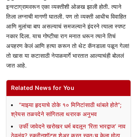
इन्स्टाग्रामवरून एका व्यक्तीशी ओळख झाली होती. त्याने
तिला लग्नाची मागणी घातली. पण तो व्यक्ती आधीच विवाहित
आणि मुलांचा बाप असल्याचं समजल्याने इंदरने त्याला स्पष्ट
नकार दिला. याच गोष्टीचा राग मनात धरून त्याने तिचं
अपहरण केलं आणि हत्या करून तो थेट कॅनडाला पळून गेला!
तो खास या कटासाठी नेपाळमार्गे भारतात आल्याचंही बोललं
जात आहे.
Related News for You
“माझ्या हृदयाचे ठोके १० मिनिटांसाठी थांबले होते”;
श्रेयस तळपदेने सांगितला थरारक अनुभव
उर्फी जावेदने खरोखर धर्म बदलून ‘रिता भारद्वाज’ नाव
ठेवलंय? स्क्रीनशॉट्स शेअर करत स्वतःच केला मोठा