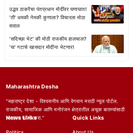
उद्धव ठाकरेंचा पंतप्रधान मोदींवर घणाघात!
‘ती’ धमकी नेमकी कुणाला? विचारला मोठा
सवाल
‘सदिच्छा भेट’ की मोठी राजकीय हालचाल?
‘या’ गटाचे खासदार मोदींना भेटणार!
Maharashtra Desha
"महाराष्ट्र देशा - विश्वसनीय आणि वेगवान मराठी न्यूज पोर्टल.
राजकीय, सामाजिक आणि मनोरंजन क्षेत्रातील अचूक बातम्यांसाठी
News Links
Quick Links
आम्हाला फॉलो करा."
Politics
About Us