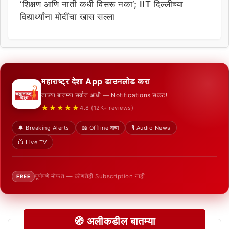
‘शिक्षण आणि नाती कधी विसरू नका’; IIT दिल्लीच्या
विद्यार्थ्यांना मोदींचा खास सल्ला
महाराष्ट्र देशा App डाउनलोड करा
ताज्या बातम्या सर्वात आधी — Notifications सकट!
★★★★★
4.8 (12K+ reviews)
🔔 Breaking Alerts
📖 Offline वाचा
🎙️ Audio News
📺 Live TV
पूर्णपणे मोफत — कोणतेही Subscription नाही
FREE
🧭 अलीकडील बातम्या