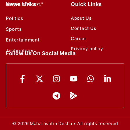
News Links
Quick Links
आम्हाला फॉलो करा."
Politics
About Us
Contact Us
Sports
Career
Entertainment
Privacy policy
Technology
Follow Us On Social Media
© 2026 Maharashtra Desha • All rights reserved