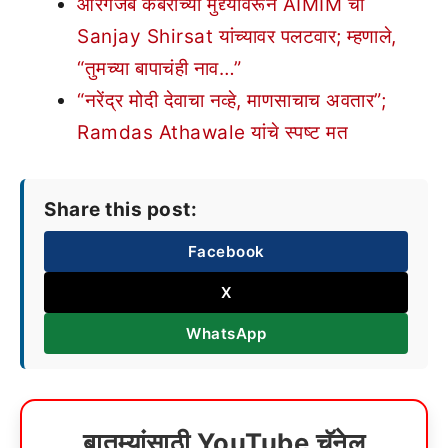
औरंगजेब कबरीच्या मुद्द्यावरून AIMIM चा
Sanjay Shirsat यांच्यावर पलटवार; म्हणाले,
“तुमच्या बापाचंही नाव…”
“नरेंद्र मोदी देवाचा नव्हे, माणसाचाच अवतार”;
Ramdas Athawale यांचे स्पष्ट मत
Share this post:
Facebook
X
WhatsApp
बातम्यांसाठी YouTube चॅनेल