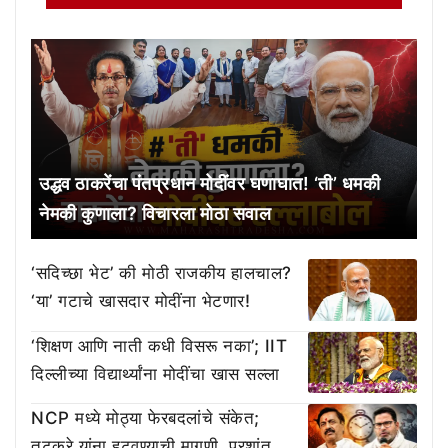
उद्धव ठाकरेंचा पंतप्रधान मोदींवर घणाघात! ‘ती’ धमकी
नेमकी कुणाला? विचारला मोठा सवाल
‘सदिच्छा भेट’ की मोठी राजकीय हालचाल?
‘या’ गटाचे खासदार मोदींना भेटणार!
‘शिक्षण आणि नाती कधी विसरू नका’; IIT
दिल्लीच्या विद्यार्थ्यांना मोदींचा खास सल्ला
NCP मध्ये मोठ्या फेरबदलांचे संकेत;
तटकरे यांना हटवण्याची मागणी, प्रशांत