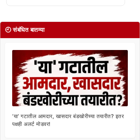
🕘 संबंधित बातम्या
‘या’ गटातील आमदार, खासदार बंडखोरीच्या तयारीत? इतर
पक्षही अलर्ट मोडवर!