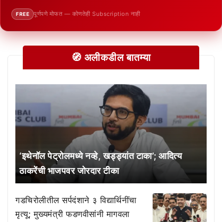
पूर्णपणे मोफत — कोणतेही Subscription नाही
FREE
🧭 अलीकडील बातम्या
‘इथेनॉल पेट्रोलमध्ये नव्हे, खड्ड्यांत टाका’; आदित्य
ठाकरेंची भाजपवर जोरदार टीका
गडचिरोलीतील सर्पदंशाने ३ विद्यार्थिनींचा
मृत्यू; मुख्यमंत्री फडणवीसांनी मागवला