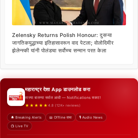
Zelensky Returns Polish Honour: दुसऱ्या
जागतिकयुद्धाच्या इतिहासावरून वाद पेटला; वोलोदिमीर
झेलेन्स्की यांनी पोलंडचा सर्वोच्च सन्मान परत केला
महाराष्ट्र देशा App डाउनलोड करा
ताज्या बातम्या सर्वात आधी — Notifications सकट!
★★★★★
4.8 (12K+ reviews)
🔔 Breaking Alerts
📖 Offline वाचा
🎙️ Audio News
📺 Live TV