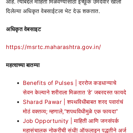
आहे. त्याबद्दल माहिती मिळवण्यासाठी इच्छुक उमेदवार खाली
दिलेल्या अधिकृत वेबसाईटला भेट देऊ शकतात.
अधिकृत वेबसाइट
https://msrtc.maharashtra.gov.in/
महत्वाच्या बातम्या
Benefits of Pulses | दररोज कडधान्याचे
सेवन केल्याने शरीराला मिळतात ‘हे’ जबरदस्त फायदे
Sharad Pawar | शपथविधीबाबत शरद पवारांचं
मोठं वक्तव्य; म्हणाले,“शपथविधीमुळे एक फायदा”
Job Opportunity | माहिती आणि जनसंपर्क
महासंचालक नोकरीची संधी! ऑफलाइन पद्धतीने अर्ज