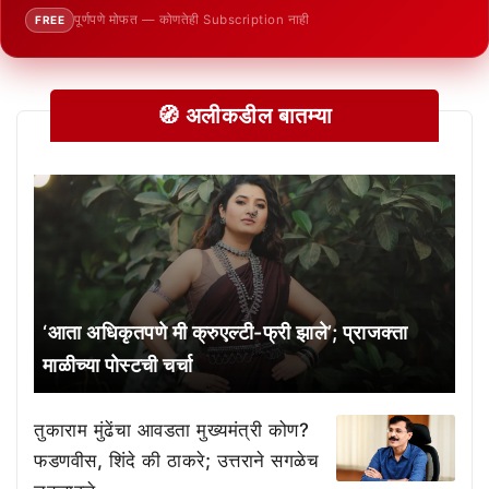
पूर्णपणे मोफत — कोणतेही Subscription नाही
FREE
🧭 अलीकडील बातम्या
‘आता अधिकृतपणे मी क्रुएल्टी-फ्री झाले’; प्राजक्ता
माळीच्या पोस्टची चर्चा
तुकाराम मुंढेंचा आवडता मुख्यमंत्री कोण?
फडणवीस, शिंदे की ठाकरे; उत्तराने सगळेच