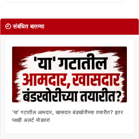
🕘 संबंधित बातम्या
‘या’ गटातील आमदार, खासदार बंडखोरीच्या तयारीत? इतर
पक्षही अलर्ट मोडवर!