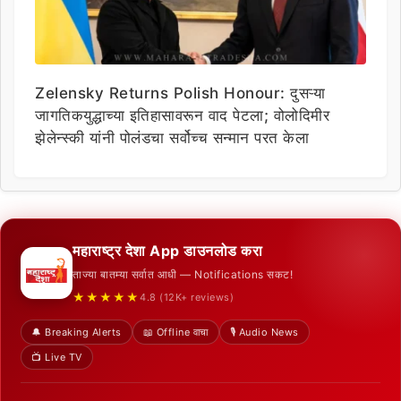
Zelensky Returns Polish Honour: दुसऱ्या
जागतिकयुद्धाच्या इतिहासावरून वाद पेटला; वोलोदिमीर
झेलेन्स्की यांनी पोलंडचा सर्वोच्च सन्मान परत केला
महाराष्ट्र देशा App डाउनलोड करा
ताज्या बातम्या सर्वात आधी — Notifications सकट!
★★★★★
4.8 (12K+ reviews)
🔔 Breaking Alerts
📖 Offline वाचा
🎙️ Audio News
📺 Live TV