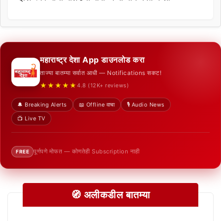
महाराष्ट्र देशा App डाउनलोड करा
ताज्या बातम्या सर्वात आधी — Notifications सकट!
★★★★★
4.8 (12K+ reviews)
🔔 Breaking Alerts
📖 Offline वाचा
🎙️ Audio News
📺 Live TV
पूर्णपणे मोफत — कोणतेही Subscription नाही
FREE
🧭 अलीकडील बातम्या