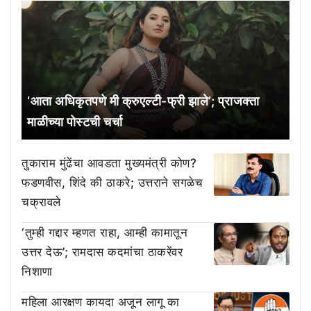
‘आता अधिकृतपणे मी क्रुएल्टी-फ्री झाले’; प्राजक्ता
माळीच्या पोस्टची चर्चा
तुकाराम मुंढेंचा आवडता मुख्यमंत्री कोण?
फडणवीस, शिंदे की ठाकरे; उत्तराने सगळेच
चक्रावले
‘तुम्ही गद्दार म्हणत राहा, आम्ही कामातून
उत्तर देऊ’; रामदास कदमांचा ठाकरेंवर
निशाणा
महिला आरक्षण कायदा अजून लागू का