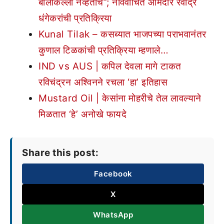
बालेकिल्ला नव्हताच”; नविर्वाचित आमदार रवींद्र
धंगेकरांची प्रतिक्रिया
Kunal Tilak – कसब्यात भाजपच्या पराभवानंतर
कुणाल टिळकांची प्रतिक्रिया म्हणाले…
IND vs AUS | कपिल देवला मागे टाकत
रविचंद्रन अश्विनने रचला ‘हा’ इतिहास
Mustard Oil | केसांना मोहरीचे तेल लावल्याने
मिळतात ‘हे’ अनोखे फायदे
Share this post:
Facebook
X
WhatsApp