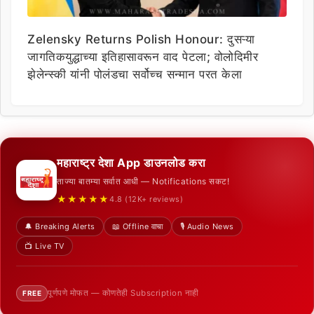
Zelensky Returns Polish Honour: दुसऱ्या
जागतिकयुद्धाच्या इतिहासावरून वाद पेटला; वोलोदिमीर
झेलेन्स्की यांनी पोलंडचा सर्वोच्च सन्मान परत केला
महाराष्ट्र देशा App डाउनलोड करा
ताज्या बातम्या सर्वात आधी — Notifications सकट!
★★★★★
4.8 (12K+ reviews)
🔔 Breaking Alerts
📖 Offline वाचा
🎙️ Audio News
📺 Live TV
पूर्णपणे मोफत — कोणतेही Subscription नाही
FREE