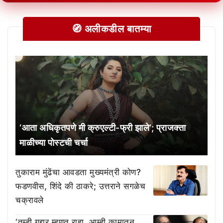
🧭 अलीकडील बातम्या
‘आता अधिकृतपणे मी क्रुएल्टी-फ्री झाले’; प्राजक्ता
माळीच्या पोस्टची चर्चा
तुकाराम मुंढेंचा आवडता मुख्यमंत्री कोण?
फडणवीस, शिंदे की ठाकरे; उत्तराने सगळेच
चक्रावले
‘तुम्ही गद्दार म्हणत राहा, आम्ही कामातून