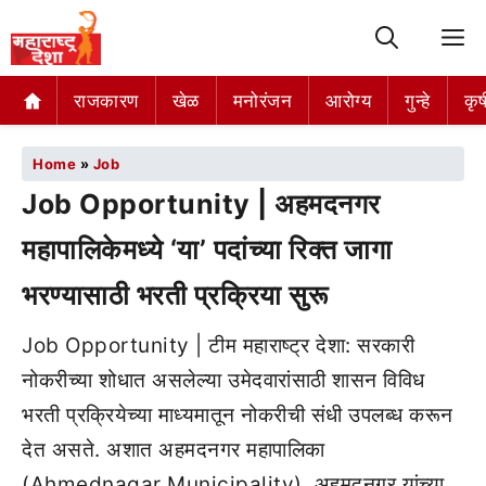
M
राजकारण
खेळ
मनोरंजन
आरोग्य
गुन्हे
कृष
Home
»
Job
Job Opportunity | अहमदनगर
महापालिकेमध्ये ‘या’ पदांच्या रिक्त जागा
भरण्यासाठी भरती प्रक्रिया सुरू
Job Opportunity | टीम महाराष्ट्र देशा: सरकारी
नोकरीच्या शोधात असलेल्या उमेदवारांसाठी शासन विविध
भरती प्रक्रियेच्या माध्यमातून नोकरीची संधी उपलब्ध करून
देत असते. अशात अहमदनगर महापालिका
(Ahmednagar Municipality), अहमदनगर यांच्या