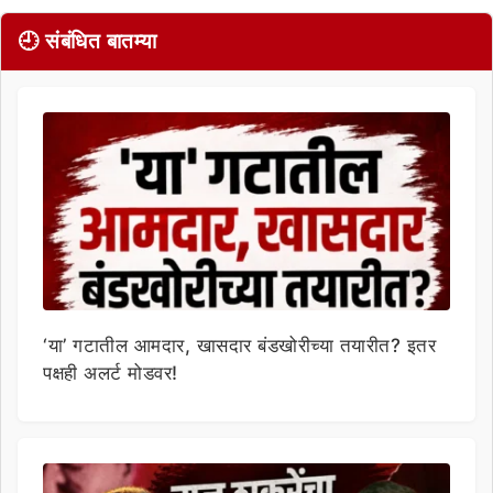
🕘 संबंधित बातम्या
‘या’ गटातील आमदार, खासदार बंडखोरीच्या तयारीत? इतर
पक्षही अलर्ट मोडवर!