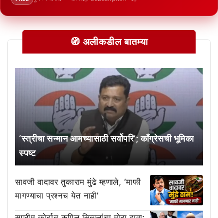
🧭 अलीकडील बातम्या
‘स्त्रीचा सन्मान आमच्यासाठी सर्वोपरि’; काँग्रेसची भूमिका
स्पष्ट
सावजी वादावर तुकाराम मुंढे म्हणाले, ‘माफी
मागण्याचा प्रश्नच येत नाही’
सुप्रीम कोर्टात कपिल सिब्बलांचा मोठा दावा;