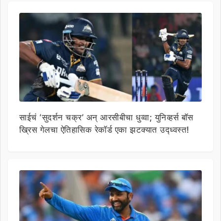
साईचं ‘सुदर्शन चक्र’ अन् आरसीबीचा धुव्वा; युनिव्हर्स बॉस
ख्रिस गेलचा ऐतिहासिक रेकॉर्ड एका झटक्यात उद्ध्वस्त!