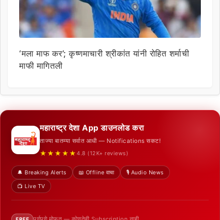
‘मला माफ कर’; कृष्णमाचारी श्रीकांत यांनी रोहित शर्माची
माफी मागितली
महाराष्ट्र देशा App डाउनलोड करा
ताज्या बातम्या सर्वात आधी — Notifications सकट!
★★★★★
4.8 (12K+ reviews)
🔔 Breaking Alerts
📖 Offline वाचा
🎙️ Audio News
📺 Live TV
पूर्णपणे मोफत — कोणतेही Subscription नाही
FREE