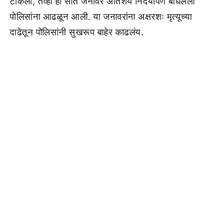
टाकला, तेव्हा ही सात जनावरे अतिशय निर्दयीपणे बांधलेली
पोलिसांना आढळून आली. या जनावरांना अक्षरशः मृत्यूच्या
दाढेतून पोलिसांनी सुखरूप बाहेर काढलंय.