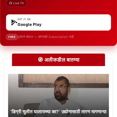
📺 Live TV
GET IT ON
Google Play
पूर्णपणे मोफत — कोणतेही Subscription नाही
FREE
🧭 अलीकडील बातम्या
‘डिग्री चुलीत घालायच्या का?’ उद्योगासाठी तारण मागणाऱ्या