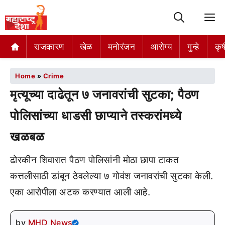
M
राजकारण
खेळ
मनोरंजन
आरोग्य
गुन्हे
कृष
Home
»
Crime
मृत्यूच्या दाढेतून ७ जनावरांची सुटका; पैठण
पोलिसांच्या धाडसी छाप्याने तस्करांमध्ये
खळबळ
ढोरकीन शिवारात पैठण पोलिसांनी मोठा छापा टाकत
कत्तलीसाठी डांबून ठेवलेल्या ७ गोवंश जनावरांची सुटका केली.
एका आरोपीला अटक करण्यात आली आहे.
by
MHD News