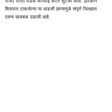
रोजी) रात्री धडक कारवाई करत सुटका केली. ढोरकीन
शिवारात टाकलेल्या या धाडसी छाप्यामुळे संपूर्ण जिल्ह्यात
एकच खळबळ उडाली आहे.