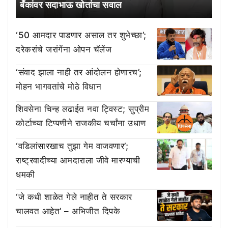
बँकांवर सदाभाऊ खोतांचा सवाल
‘50 आमदार पाडणार असाल तर शुभेच्छा’;
दरेकरांचे जरांगेंना ओपन चॅलेंज
‘संवाद झाला नाही तर आंदोलन होणारच’;
मोहन भागवतांचे मोठे विधान
शिवसेना चिन्ह लढाईत नवा ट्विस्ट; सुप्रीम
कोर्टाच्या टिप्पणीने राजकीय चर्चांना उधाण
‘वडिलांसारखाच तुझा गेम वाजवणार’;
राष्ट्रवादीच्या आमदाराला जीवे मारण्याची
धमकी
‘जे कधी शाळेत गेले नाहीत ते सरकार
चालवत आहेत’ – अभिजीत दिपके