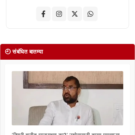
🕘 संबंधित बातम्या
‘डिग्री चुलीत घालायच्या का?’ उद्योगासाठी तारण मागणाऱ्या