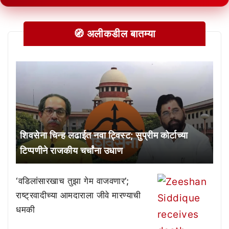
🧭 अलीकडील बातम्या
शिवसेना चिन्ह लढाईत नवा ट्विस्ट; सुप्रीम कोर्टाच्या
टिप्पणीने राजकीय चर्चांना उधाण
‘वडिलांसारखाच तुझा गेम वाजवणार’;
राष्ट्रवादीच्या आमदाराला जीवे मारण्याची
धमकी