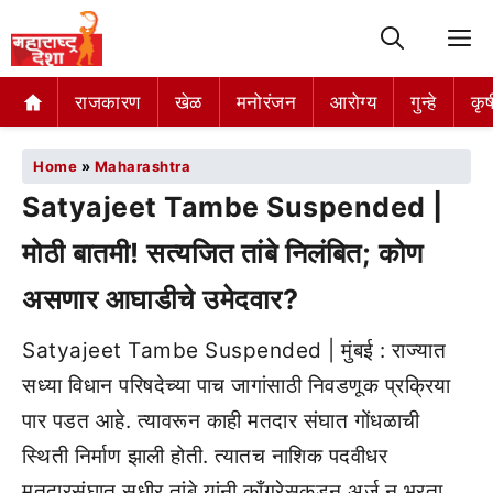
M
राजकारण
खेळ
मनोरंजन
आरोग्य
गुन्हे
कृष
Home
»
Maharashtra
Satyajeet Tambe Suspended |
मोठी बातमी! सत्यजित तांबे निलंबित; कोण
असणार आघाडीचे उमेदवार?
Satyajeet Tambe Suspended | मुंबई : राज्यात
सध्या विधान परिषदेच्या पाच जागांसाठी निवडणूक प्रक्रिया
पार पडत आहे. त्यावरून काही मतदार संघात गोंधळाची
स्थिती निर्माण झाली होती. त्यातच नाशिक पदवीधर
मतदारसंघात सुधीर तांबे यांनी काँग्रेसकडून अर्ज न भरता