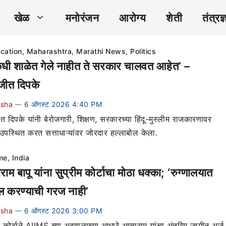
खेळ
मनोरंजन
आरोग्य
शेती
तंत्रज्
cation
,
Maharashtra
,
Marathi News
,
Politics
कधी शाळेत गेले नाहीत ते सरकार चालवत आहेत’ –
ीत दिपके
ksha
6 ऑगस्ट 2026 4:40 PM
—
 दिपके यांनी बेरोजगारी, शिक्षण, सरकारच्या हिंदू-मुस्लीम राजकारणावर
 उपस्थित करत सत्ताधाऱ्यांवर जोरदार हल्लाबोल केला.
me
,
India
म बापू यांना सुप्रीम कोर्टाचा मोठा धक्का; ‘रुग्णालयात
 करण्याची गरज नाही’
ksha
6 ऑगस्ट 2026 3:00 PM
—
म कोर्टाने AIIMS च्या अहवालाच्या आधारे आसाराम यांचा अंतरिम जामीन अर्ज