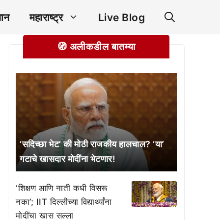
ञान
महाराष्ट्र
Live Blog
🧭 अलीकडील बातम्या
‘सदिच्छा भेट’ की मोठी राजकीय हालचाल? ‘या’
गटाचे खासदार मोदींना भेटणार!
‘शिक्षण आणि नाती कधी विसरू
नका’; IIT दिल्लीच्या विद्यार्थ्यांना
मोदींचा खास सल्ला