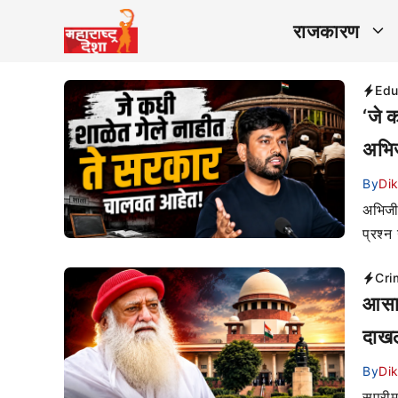
राजकारण
Edu
‘जे 
अभिज
By
Di
अभिजीत
प्रश्न
Cri
आसारा
दाखल
By
Di
सुप्री