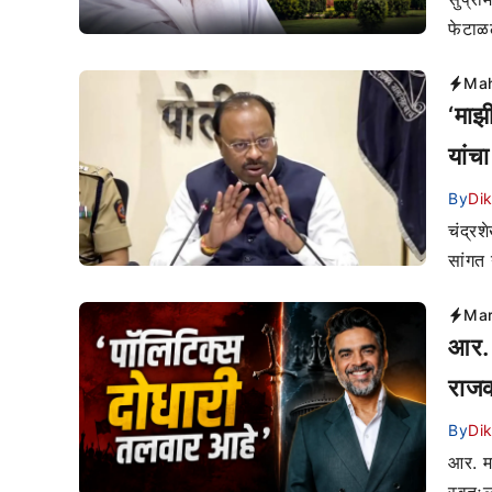
फेटाळल
Mah
‘माझी
यांच
By
Di
चंद्रश
सांगत 
Mar
आर. 
राजक
By
Di
आर. म