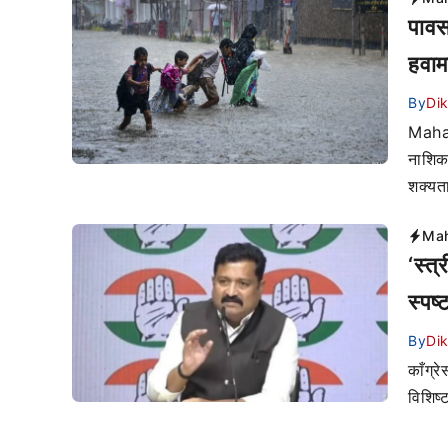
पावस
हवाम
By
Di
Mahara
नाशिक
शक्यत
Mah
‘स्त्
स्पष्
By
Di
काँग्र
विशिष्