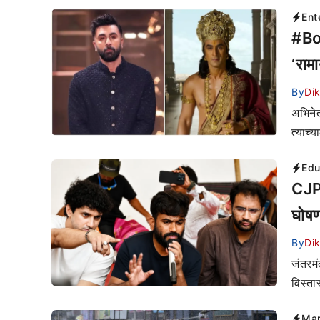
Ent
#Boy
‘राम
By
Di
अभिनेत
त्याच्
Edu
CJPच
घोषण
By
Di
जंतरम
विस्ता
Mar