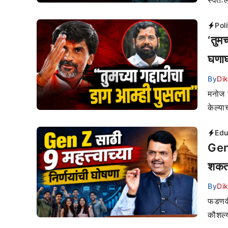
स्वतःल
Poli
‘तुमच
घणाघ
By
Di
मनोज ज
केल्या
Edu
Gen
शकता
By
Di
फडणवी
कौशल्य