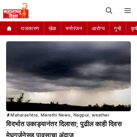
M
राजकारण
खेळ
मनोरंजन
आरोग्य
गुन्हे
कृष
Maharashtra
,
Marathi News
,
Nagpur
,
weather
विदर्भात उकाड्यानंतर दिलासा; पुढील काही दिवस
मेघगर्जनेसह पावसाचा अंदाज