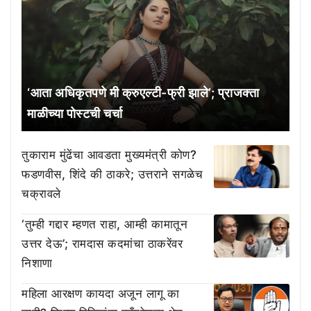
‘आता अधिकृतपणे मी क्रुएल्टी-फ्री झाले’; प्राजक्ता
माळीच्या पोस्टची चर्चा
तुकाराम मुंढेंचा आवडता मुख्यमंत्री कोण?
फडणवीस, शिंदे की ठाकरे; उत्तराने सगळेच
चक्रावले
‘तुम्ही गद्दार म्हणत राहा, आम्ही कामातून
उत्तर देऊ’; रामदास कदमांचा ठाकरेंवर
निशाणा
महिला आरक्षण कायदा अजून लागू का