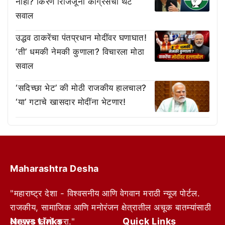
नाही? किरण रिजिजूंना काँग्रेसचा थेट
सवाल
उद्धव ठाकरेंचा पंतप्रधान मोदींवर घणाघात!
‘ती’ धमकी नेमकी कुणाला? विचारला मोठा
सवाल
‘सदिच्छा भेट’ की मोठी राजकीय हालचाल?
‘या’ गटाचे खासदार मोदींना भेटणार!
Maharashtra Desha
"महाराष्ट्र देशा - विश्वसनीय आणि वेगवान मराठी न्यूज पोर्टल.
राजकीय, सामाजिक आणि मनोरंजन क्षेत्रातील अचूक बातम्यांसाठी
News Links
Quick Links
आम्हाला फॉलो करा."