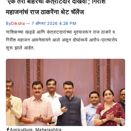
‘एक तरी बाहेरचा कंत्राटदार दाखवा’; गिरीश
महाजनांचं राज ठाकरेंना थेट चॅलेंज
By
Diksha
7 ऑगस्ट 2026 4:28 PM
—
नाशिकच्या खड्डे आणि कंत्राटदारांच्या मुद्द्यावरून राज ठाकरे व
गिरीश महाजन आमनेसामने आले असून दोघांमध्ये आरोप-प्रत्यारोप
सुरू झाले आहेत.
Agriculture
,
Maharashtra