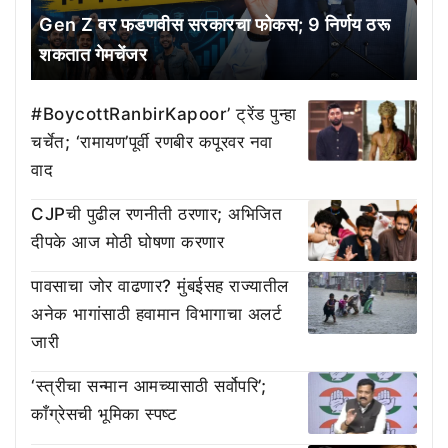
Gen Z वर फडणवीस सरकारचा फोकस; 9 निर्णय ठरू
शकतात गेमचेंजर
#BoycottRanbirKapoor’ ट्रेंड पुन्हा
चर्चेत; ‘रामायण’पूर्वी रणबीर कपूरवर नवा
वाद
CJPची पुढील रणनीती ठरणार; अभिजित
दीपके आज मोठी घोषणा करणार
पावसाचा जोर वाढणार? मुंबईसह राज्यातील
अनेक भागांसाठी हवामान विभागाचा अलर्ट
जारी
‘स्त्रीचा सन्मान आमच्यासाठी सर्वोपरि’;
काँग्रेसची भूमिका स्पष्ट