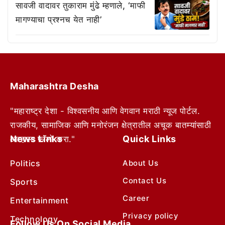
सावजी वादावर तुकाराम मुंढे म्हणाले, ‘माफी
मागण्याचा प्रश्नच येत नाही’
Maharashtra Desha
"महाराष्ट्र देशा - विश्वसनीय आणि वेगवान मराठी न्यूज पोर्टल.
राजकीय, सामाजिक आणि मनोरंजन क्षेत्रातील अचूक बातम्यांसाठी
News Links
Quick Links
आम्हाला फॉलो करा."
Politics
About Us
Contact Us
Sports
Career
Entertainment
Privacy policy
Technology
Follow Us On Social Media