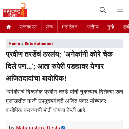
M
राजकारण
खेळ
मनोरंजन
आरोग्य
गुन्हे
कृष
Home
»
Entertainment
प्रवीण तरडेंचं ठरलंय; ‘अनेकांनी कोरे चेक
दिले पण…’; आता रुपेरी पडद्यावर येणार
अजितदादांचा बायोपिक!
‘धर्मवीर’चे दिग्दर्शक प्रवीण तरडे यांनी नुकत्याच दिलेल्या एका
मुलाखतीत माजी उपमुख्यमंत्री अजित पवार यांच्यावर
बायोपिक करण्याची मोठी घोषणा केली आहे.
by
Maharashtra Desha