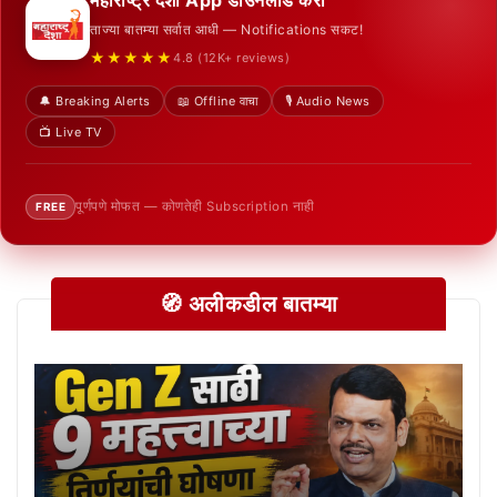
ताज्या बातम्या सर्वात आधी — Notifications सकट!
★★★★★
4.8 (12K+ reviews)
🔔 Breaking Alerts
📖 Offline वाचा
🎙️ Audio News
📺 Live TV
पूर्णपणे मोफत — कोणतेही Subscription नाही
FREE
🧭 अलीकडील बातम्या