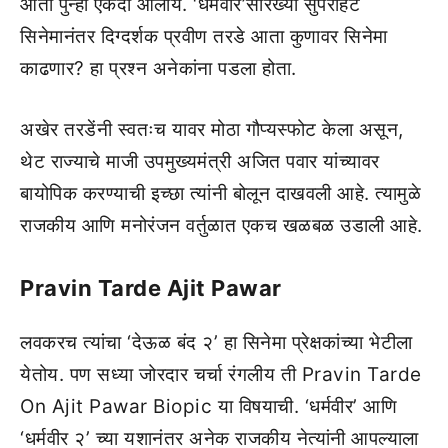
आता पुन्हा एकदा आलाय. ‘धर्मवीर’सारख्या सुपरहिट
सिनेमानंतर दिग्दर्शक प्रवीण तरडे आता कुणावर सिनेमा
काढणार? हा प्रश्न अनेकांना पडला होता.
अखेर तरडेंनी स्वतःच यावर मोठा गौप्यस्फोट केला असून,
थेट राज्याचे माजी उपमुख्यमंत्री अजित पवार यांच्यावर
बायोपिक करण्याची इच्छा त्यांनी बोलून दाखवली आहे. त्यामुळे
राजकीय आणि मनोरंजन वर्तुळात एकच खळबळ उडाली आहे.
Pravin Tarde Ajit Pawar
लवकरच त्यांचा ‘देऊळ बंद २’ हा सिनेमा प्रेक्षकांच्या भेटीला
येतोय. पण सध्या जोरदार चर्चा रंगलीय ती Pravin Tarde
On Ajit Pawar Biopic या विषयाची. ‘धर्मवीर’ आणि
‘धर्मवीर २’ च्या यशानंतर अनेक राजकीय नेत्यांनी आपल्याला