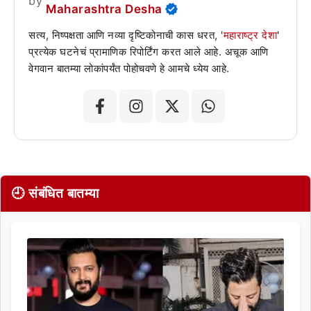
by
Maharashtra Desha
सत्य, निष्पक्षता आणि नव्या दृष्टिकोनाची कास धरत, '
महाराष्ट्र देशा
'
प्रत्येक घटनेचं प्रामाणिक रिपोर्टिंग करत आले आहे. अचूक आणि
वेगवान बातम्या लोकांपर्यंत पोहोचवणे हे आमचे ध्येय आहे.
🕘 संबंधित बातम्या