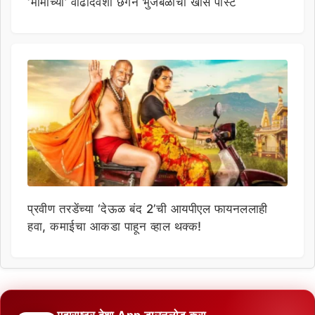
‘मामांच्या’ वाढदिवशी छगन भुजबळांची खास पोस्ट
प्रवीण तरडेंच्या ‘देऊळ बंद 2’ची आयपीएल फायनललाही
हवा, कमाईचा आकडा पाहून व्हाल थक्क!
महाराष्ट्र देशा App डाउनलोड करा