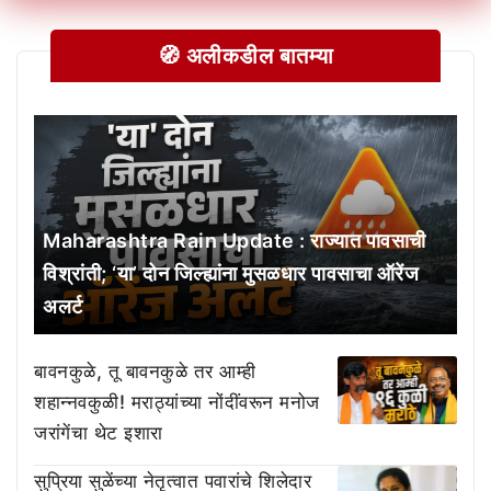
🧭 अलीकडील बातम्या
Maharashtra Rain Update : राज्यात पावसाची
विश्रांती; ‘या’ दोन जिल्ह्यांना मुसळधार पावसाचा ऑरेंज
अलर्ट
बावनकुळे, तू बावनकुळे तर आम्ही
शहान्नवकुळी! मराठ्यांच्या नोंदींवरून मनोज
जरांगेंचा थेट इशारा
सुप्रिया सुळेंच्या नेतृत्वात पवारांचे शिलेदार