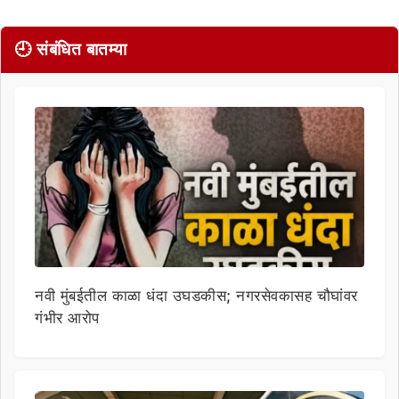
🕘 संबंधित बातम्या
नवी मुंबईतील काळा धंदा उघडकीस; नगरसेवकासह चौघांवर
गंभीर आरोप