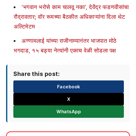
‘भगवान भरोसे काम चालवू नका’, देवेंद्र फडणवीसांचा
रौद्रावतार; वॉर रूमच्या बैठकीत अधिकाऱ्यांना दिला थेट
अल्टिमेटम
अण्णामलाई यांच्या राजीनाम्यानंतर भाजपात मोठे
भगदाड, १५ बड्या नेत्यांनी एकाच वेळी सोडला पक्ष
Share this post:
Facebook
X
WhatsApp