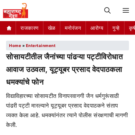
M
राजकारण
खेळ
मनोरंजन
आरोग्य
गुन्हे
कृष
Home
»
Entertainment
सोसायटीतील जैनांच्या पांढऱ्या पट्टीविरोधात
आवाज उठवला, यूट्यूबर प्रसाद वेदपाठकला
धमक्यांचे फोन
विद्याविहारच्या सोसायटीत विनापरवानगी जैन धर्मगुरूंसाठी
पांढरी पट्टी मारल्याने यूट्यूबर प्रसाद वेदपाठकने संताप
व्यक्त केला आहे. धमक्यांनंतर त्याने पोलीस संरक्षणाची मागणी
केली.