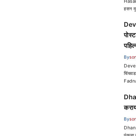
Hasan M
हसन मु
Deve
पोस्
पहिल्
By
son
Devend
चिंचवड
Fadnavi
Dhan
करायल
By
son
Dhana
पंकजा 