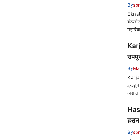
By
son
Eknath
बंडखोर
महाविक
Karj
उपमुख
By
Ma
Karjat
इकडून 
अशातच
Hasa
हसन 
By
son