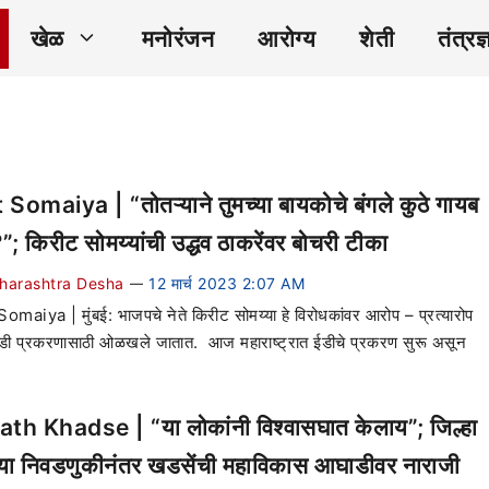
खेळ
मनोरंजन
आरोग्य
शेती
तंत्रज्
t Somaiya | “तोतऱ्याने तुमच्या बायकोचे बंगले कुठे गायब
”; किरीट सोमय्यांची उद्धव ठाकरेंवर बोचरी टीका
harashtra Desha
12 मार्च 2023 2:07 AM
—
Somaiya | मुंबई: भाजपचे नेते किरीट सोमय्या हे विरोधकांवर आरोप – प्रत्यारोप
ी प्रकरणासाठी ओळखले जातात. आज महाराष्ट्रात ईडीचे प्रकरण सुरू असून
th Khadse | “या लोकांनी विश्वासघात केलाय”; जिल्हा
च्या निवडणुकीनंतर खडसेंची महाविकास आघाडीवर नाराजी