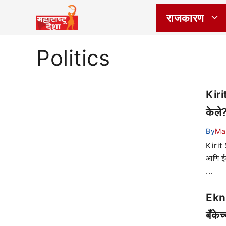
राजकारण
Politics
Kiri
केले?
By
Ma
Kirit 
आणि ईड
...
Ekna
बँके