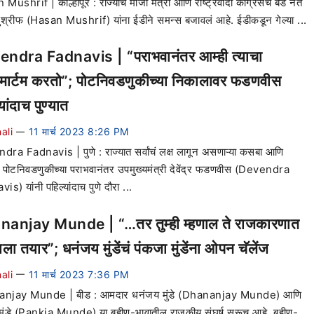
ushrif | कोल्हापूर : राज्याचे माजी मंत्री आणि राष्ट्रवादी काँग्रेसचे बडे नेते
श्रीफ (Hasan Mushrif) यांना ईडीने समन्स बजावलं आहे. ईडीकडून गेल्या ...
ndra Fadnavis | “पराभवानंतर आम्ही त्याचा
टमार्टम करतो”; पोटनिवडणुकीच्या निकालावर फडणवीस
यांदाच पुण्यात
ali
11 मार्च 2023 8:26 PM
—
ra Fadnavis | पुणे : राज्यात सर्वांचं लक्ष लागून असणाऱ्या कसबा आणि
 पोटनिवडणुकीच्या पराभवानंतर उपमुख्यमंत्री देवेंद्र फडणवीस (Devendra
s) यांनी पहिल्यांदाच पुणे दौरा ...
anjay Munde | “…तर तुम्ही म्हणाल ते राजकारणात
ा तयार”; धनंजय मुंडेंचं पंकजा मुंडेंना ओपन चॅलेंज
ali
11 मार्च 2023 7:36 PM
—
njay Munde | बीड : आमदार धनंजय मुंडे (Dhananjay Munde) आणि
मुंडे (Pankja Munde) या बहीण-भावातील राजकीय संघर्ष सुरूच आहे. बहीण-