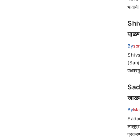
भावाची
Shiv
पाळण
By
son
Shivse
(Sanja
पक्षप्र
Sada
जाळ्
By
Ma
Sadana
लालूप्
प्रकरण