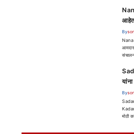
Nana
आहेत
By
son
Nana Pa
आमदार 
संचाल
Sada
यांन
By
son
Sadan
Kadam)
मोठी का