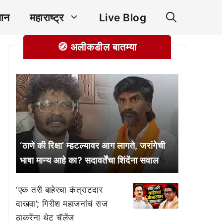
ञान
महाराष्ट्र
Live Blog
🧭 अलीकडील बातम्या
‘ठाणे की रिक्षा’ म्हटल्यावर आग लागते, जरांगेची
भाषा मान्य आहे का? सदावर्तेंचा शिंदेंना सवाल
‘एक तरी बाहेरचा कंत्राटदार
दाखवा’; गिरीश महाजनांचं राज
ठाकरेंना थेट चॅलेंज