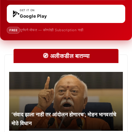
GET IT ON
Google Play
पूर्णपणे मोफत — कोणतेही Subscription नाही
FREE
🧭 अलीकडील बातम्या
‘संवाद झाला नाही तर आंदोलन होणारच’; मोहन भागवतांचे
मोठे विधान