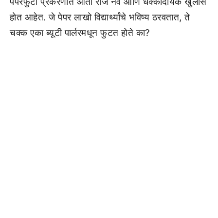
पेपरफुटी प्रकरणात आता रोज नवे आणि धक्कादायक खुलासे
होत आहेत. जे पेपर लाखो विद्यार्थ्यांचे भविष्य ठरवतात, ते
चक्क एका ब्यूटी पार्लरमधून फुटत होते का?