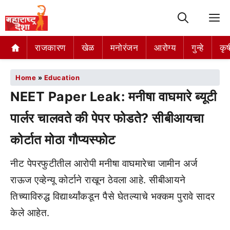
M
राजकारण
खेळ
मनोरंजन
आरोग्य
गुन्हे
कृष
Home
»
Education
NEET Paper Leak: मनीषा वाघमारे ब्यूटी
पार्लर चालवते की पेपर फोडते? सीबीआयचा
कोर्टात मोठा गौप्यस्फोट
नीट पेपरफुटीतील आरोपी मनीषा वाघमारेचा जामीन अर्ज
राऊज एव्हेन्यू कोर्टाने राखून ठेवला आहे. सीबीआयने
तिच्याविरुद्ध विद्यार्थ्यांकडून पैसे घेतल्याचे भक्कम पुरावे सादर
केले आहेत.