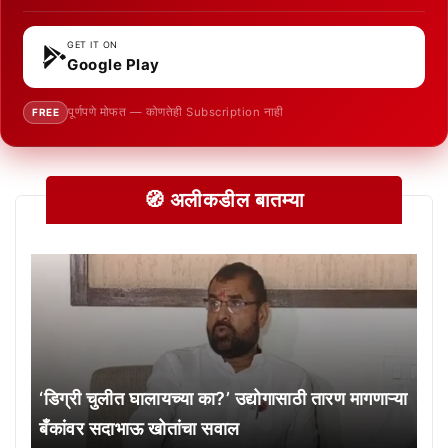
GET IT ON
Google Play
पूर्णपणे मोफत — कोणतेही Subscription नाही
FREE
🧭 अलीकडील बातम्या
‘डिग्री चुलीत घालायच्या का?’ उद्योगासाठी तारण मागणाऱ्या
बँकांवर सदाभाऊ खोतांचा सवाल