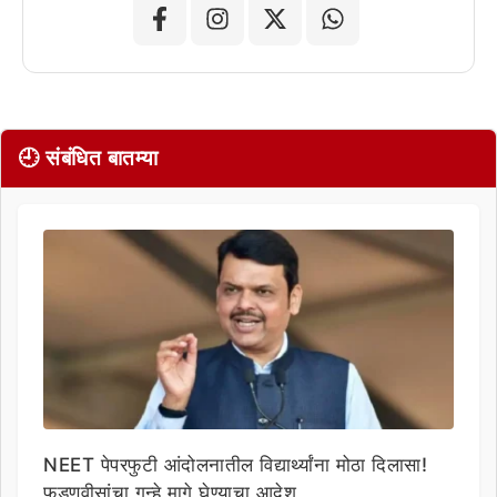
🕘 संबंधित बातम्या
NEET पेपरफुटी आंदोलनातील विद्यार्थ्यांना मोठा दिलासा!
फडणवीसांचा गुन्हे मागे घेण्याचा आदेश