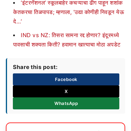
‘इंटरनॅशनल’ स्कूलबाहेर कचऱ्याचा ढीग पाहून शशांक
केतकरचा तिळपापड; म्हणाला, ‘उद्या कोणीही निवडून येऊ
दे…’
IND vs NZ: तिसरा सामना रद्द होणार? इंदूरमध्ये
पावसाची शक्यता किती? हवामान खात्याचा मोठा अपडेट
Share this post:
Facebook
X
WhatsApp