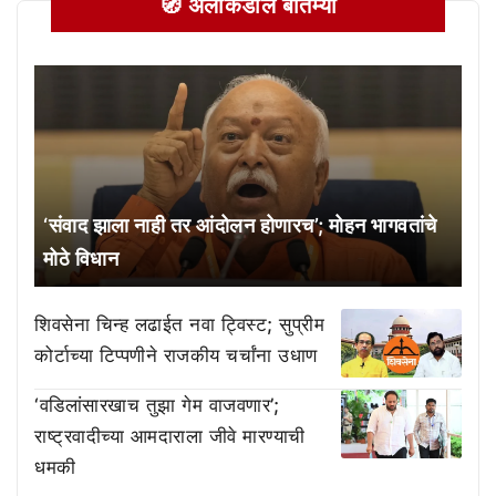
🧭 अलीकडील बातम्या
‘संवाद झाला नाही तर आंदोलन होणारच’; मोहन भागवतांचे
मोठे विधान
शिवसेना चिन्ह लढाईत नवा ट्विस्ट; सुप्रीम
कोर्टाच्या टिप्पणीने राजकीय चर्चांना उधाण
‘वडिलांसारखाच तुझा गेम वाजवणार’;
राष्ट्रवादीच्या आमदाराला जीवे मारण्याची
धमकी